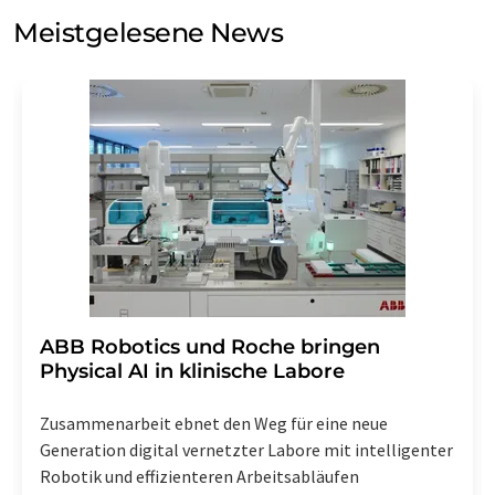
Meinungsforschung per E-Mail kontaktieren. Ihre
Meistgelesene News
Einwilligung können Sie jederzeit ohne Angabe von
Gründen gegenüber der LUMITOS AG, Ernst-Augustin-
Str. 2, 12489 Berlin oder per E-Mail unter
widerruf@lumitos.com
mit Wirkung für die Zukunft
widerrufen. Zudem ist in jeder E-Mail ein Link zur
Abbestellung des entsprechenden Newsletters
enthalten.
​​​​​​​ABB Robotics und Roche bringen
Physical AI in klinische Labore
Zusammenarbeit ebnet den Weg für eine neue
Generation digital vernetzter Labore mit intelligenter
Robotik und effizienteren Arbeitsabläufen