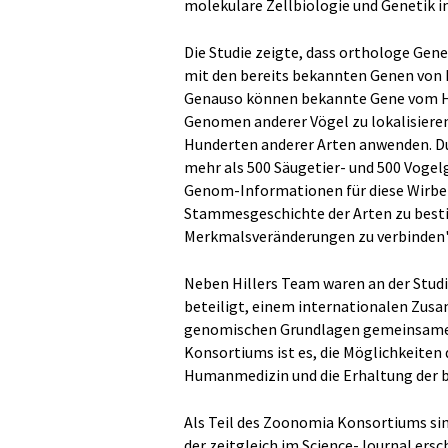
molekulare Zellbiologie und Genetik 
Die Studie zeigte, dass orthologe Gen
mit den bereits bekannten Genen von 
Genauso können bekannte Gene vom H
Genomen anderer Vögel zu lokalisiere
Hunderten anderer Arten anwenden. D
mehr als 500 Säugetier- und 500 Voge
Genom-Informationen für diese Wirbelt
Stammesgeschichte der Arten zu best
Merkmalsveränderungen zu verbinden", 
Neben Hillers Team waren an der Stud
beteiligt, einem internationalen Zus
genomischen Grundlagen gemeinsamer u
Konsortiums ist es, die Möglichkeiten
Humanmedizin und die Erhaltung der bi
Als Teil des Zoonomia Konsortiums si
der zeitgleich im Science-Journal ers