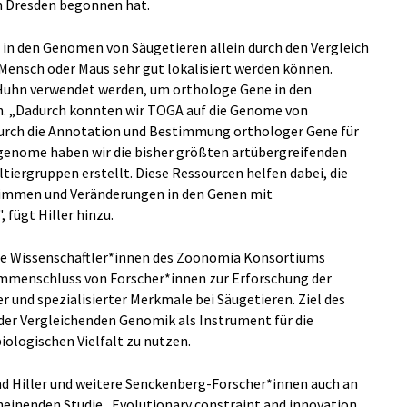
in Dresden begonnen hat.
e in den Genomen von Säugetieren allein durch den Vergleich
Mensch oder Maus sehr gut lokalisiert werden können.
uhn verwendet werden, um orthologe Gene in den
n. „Dadurch konnten wir TOGA auf die Genome von
urch die Annotation und Bestimmung orthologer Gene für
lgenome haben wir die bisher größten artübergreifenden
iergruppen erstellt. Diese Ressourcen helfen dabei, die
immen und Veränderungen in den Genen mit
fügt Hiller hinzu.
ie Wissenschaftler*innen des Zoonomia Konsortiums
ammenschluss von Forscher*innen zur Erforschung der
nd spezialisierter Merkmale bei Säugetieren. Ziel des
 der Vergleichenden Genomik als Instrument für die
ologischen Vielfalt zu nutzen.
nd Hiller und weitere Senckenberg-Forscher*innen auch an
cheinenden Studie „Evolutionary constraint and innovation