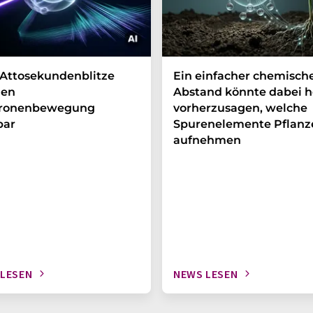
Attosekundenblitze
Ein einfacher chemisch
en
Abstand könnte dabei h
tronenbewegung
vorherzusagen, welche
bar
Spurenelemente Pflanz
aufnehmen
 LESEN
NEWS LESEN