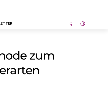
LETTER
thode zum
erarten