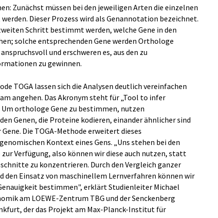
en: Zunächst müssen bei den jeweiligen Arten die einzelnen
 werden. Dieser Prozess wird als Genannotation bezeichnet.
zweiten Schritt bestimmt werden, welche Gene in den
hen; solche entsprechenden Gene werden Orthologe
 anspruchsvoll und erschweren es, aus den zu
ormationen zu gewinnen.
de TOGA lassen sich die Analysen deutlich vereinfachen
m angehen. Das Akronym steht für „Tool to infer
 Um orthologe Gene zu bestimmen, nutzen
 den Genen, die Proteine kodieren, einander ähnlicher sind
r Gene. Die TOGA-Methode erweitert dieses
 genomischen Kontext eines Gens. „Uns stehen bei den
ur Verfügung, also können wir diese auch nutzen, statt
bschnitte zu konzentrieren. Durch den Vergleich ganzer
 den Einsatz von maschinellem Lernverfahren können wir
enauigkeit bestimmen", erklärt Studienleiter Michael
 Genomik am LOEWE-Zentrum TBG und der Senckenberg
nkfurt, der das Projekt am Max-Planck-Institut für