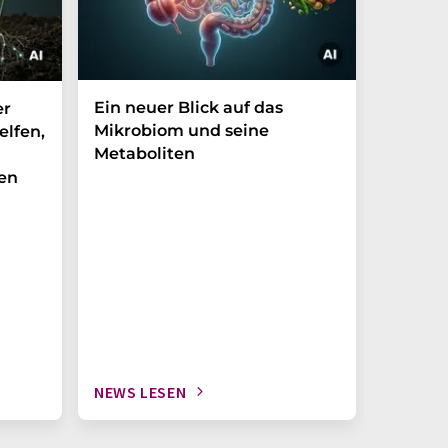
Ein neuer Blick auf das
Der P-t
er
Mikrobiom und seine
Biomark
elfen,
Metaboliten
überra
en
NEWS LESEN
NEWS L