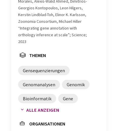
Morales, Alexis-Walid Ahmed, Dimitrios-
Georgios Kontopoulos, Leon Hilgers,
Kerstin Lindblad-Toh, Elinor K. Karlsson,
Zoonomia Consortium, Michael Hiller
“Integrating gene annotation with
orthology inference at scale”; Science;
2023
THEMEN
Gensequenzierungen
Genomanalysen
Genomik
Bioinformatik
Gene
ALLE ANZEIGEN
Genanalysen
ORGANISATIONEN