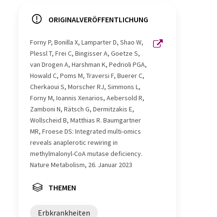
ORIGINALVERÖFFENTLICHUNG
Forny P, Bonilla X, Lamparter D, Shao W,
Plessl T, Frei C, Bingisser A, Goetze S,
van Drogen A, Harshman K, Pedrioli PGA,
Howald C, Poms M, Traversi F, Buerer C,
Cherkaoui S, Morscher RJ, Simmons L,
Forny M, Ioannis Xenarios, Aebersold R,
Zamboni N, Rätsch G, Dermitzakis E,
Wollscheid B, Matthias R. Baumgartner
MR, Froese DS: Integrated multi-omics
reveals anaplerotic rewiring in
methylmalonyl-CoA mutase deficiency.
Nature Metabolism, 26. Januar 2023
THEMEN
Erbkrankheiten