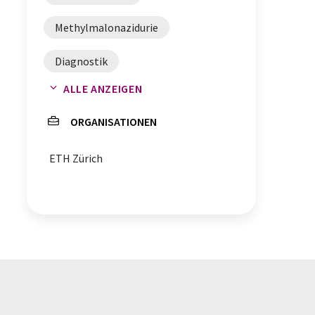
Methylmalonazidurie
Diagnostik
ALLE ANZEIGEN
Stoffwechselkrankheiten
ORGANISATIONEN
seltene Krankheiten
ETH Zürich
Multi-Omics-Analysen
Stoffwechselerkrankungen