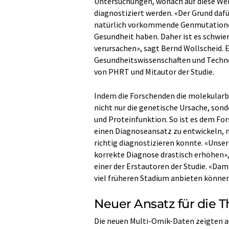
Untersuchungen, wonach auf diese Weise 
diagnostiziert werden. «Der Grund dafü
natürlich vorkommende Genmutationen t
Gesundheit haben. Daher ist es schwier
verursachen», sagt Bernd Wollscheid. 
Gesundheitswissenschaften und Techno
von PHRT und Mitautor der Studie.
Indem die Forschenden die molekularb
nicht nur die genetische Ursache, son
und Proteinfunktion. So ist es dem F
einen Diagnoseansatz zu entwickeln, 
richtig diagnostizieren konnte. «Unse
korrekte Diagnose drastisch erhöhen»,
einer der Erstautoren der Studie. «Dam
viel früheren Stadium anbieten können
Neuer Ansatz für die T
Die neuen Multi-​Omik-Daten zeigten 