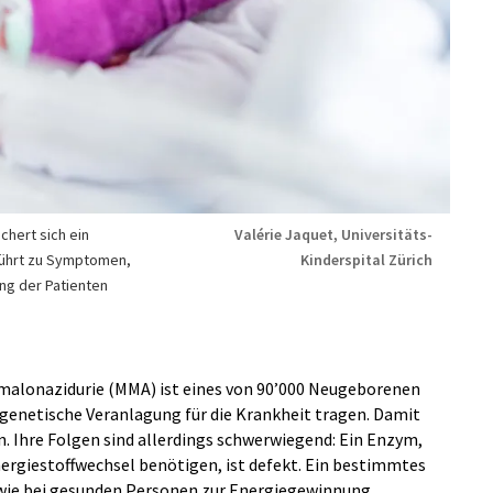
chert sich ein
Valérie Jaquet, Universitäts-
führt zu Symptomen,
Kinderspital Zürich
ung der Patienten
malonazidurie (MMA) ist eines von 90’000 Neugeborenen
 genetische Veranlagung für die Krankheit tragen. Damit
n. Ihre Folgen sind allerdings schwerwiegend: Ein Enzym,
nergiestoffwechsel benötigen, ist defekt. Ein bestimmtes
 wie bei gesunden Personen zur Energiegewinnung