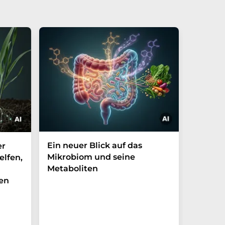
Ein neuer Blick auf das
Der P-t
er
Mikrobiom und seine
Biomark
elfen,
Metaboliten
überra
en