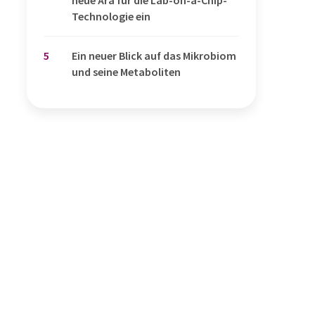
neue Ära für die Lab-on-a-Chip-
Technologie ein
5
Ein neuer Blick auf das Mikrobiom
und seine Metaboliten