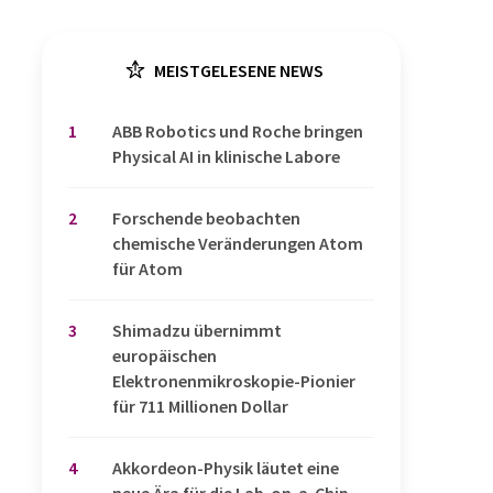
MEISTGELESENE NEWS
1
​​​​​​​ABB Robotics und Roche bringen
Physical AI in klinische Labore
2
Forschende beobachten
chemische Veränderungen Atom
für Atom
3
Shimadzu übernimmt
europäischen
Elektronenmikroskopie-Pionier
für 711 Millionen Dollar
4
Akkordeon-Physik läutet eine