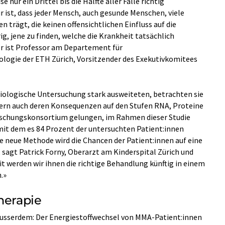
nur ein Drittel bis die Hälfte aller Fälle richtig
r ist, dass jeder Mensch, auch gesunde Menschen, viele
rägt, die keinen offensichtlichen Einfluss auf die
ig, jene zu finden, welche die Krankheit tatsächlich
Er ist Professor am Departement für
logie der ETH Zürich, Vorsitzender des Exekutivkomitees
iologische Untersuchung stark ausweiteten, betrachten sie
dern auch deren Konsequenzen auf den Stufen RNA, Proteine
orschungskonsortium gelungen, im Rahmen dieser Studie
mit dem es 84 Prozent der untersuchten Patient:innen
re neue Methode wird die Chancen der Patient:innen auf eine
 sagt Patrick Forny, Oberarzt am Kinderspital Zürich und
it werden wir ihnen die richtige Behandlung künftig in einem
.»
herapie
ausserdem: Der Energiestoffwechsel von MMA-​Patient:innen