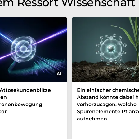
em Ressort Wissenschaft
Attosekundenblitze
Ein einfacher chemisch
en
Abstand könnte dabei h
tronenbewegung
vorherzusagen, welche
bar
Spurenelemente Pflanz
aufnehmen