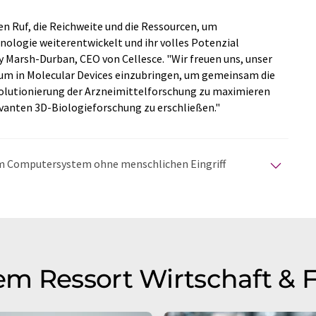
den Ruf, die Reichweite und die Ressourcen, um
hnologie weiterentwickelt und ihr volles Potenzial
y Marsh-Durban, CEO von Cellesce. "Wir freuen uns, unser
tum in Molecular Devices einzubringen, um gemeinsam die
volutionierung der Arzneimittelforschung zu maximieren
vanten 3D-Biologieforschung zu erschließen."
nem Computersystem ohne menschlichen Eingriff
matischen Übersetzungen an, um eine größere
u präsentieren. Da dieser Artikel mit automatischer
glich, dass er Fehler im Vokabular, in der Syntax oder
lichen Artikel in Englisch finden Sie
hier
.
m Ressort Wirtschaft & 