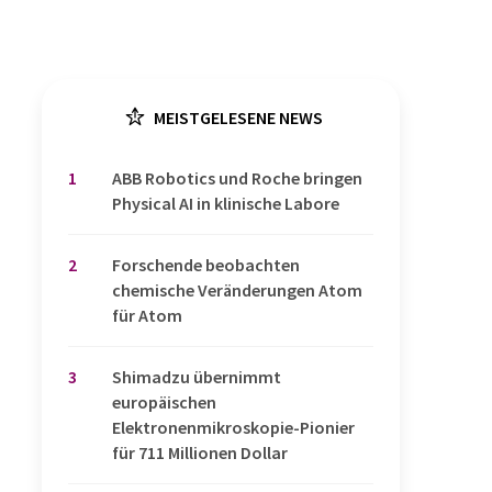
MEISTGELESENE NEWS
1
​​​​​​​ABB Robotics und Roche bringen
Physical AI in klinische Labore
2
Forschende beobachten
chemische Veränderungen Atom
für Atom
3
Shimadzu übernimmt
europäischen
Elektronenmikroskopie-Pionier
für 711 Millionen Dollar