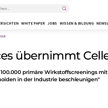
ERSICHTEN
WHITE PAPER
JOBS
WISSEN & BILDUNG
NEWS
esce
ces übernimmt Cell
s 100.000 primäre Wirkstoffscreenings mi
oiden in der Industrie beschleunigen"