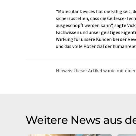
"Molecular Devices hat die Fähigkeit, 
sicherzustellen, dass die Cellesce-Tec
ausgeschöpft werden kann", sagte Vick
Fachwissen und unser geistiges Eigen
Wirkung für unsere Kunden bei der Re
und das volle Potenzial der humanrele
Hinweis: Dieser Artikel wurde mit ei
übersetzt. LUMITOS bietet diese auto
Bandbreite an aktuellen Nachrichten z
Übersetzung übersetzt wurde, ist es mö
in der Grammatik enthält. Den ursprüng
Weitere News aus de