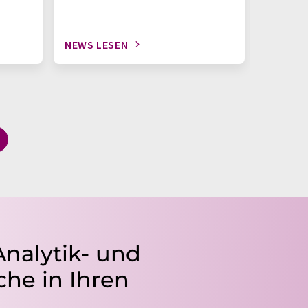
NEWS LESEN
NEWS L
Analytik- und
he in Ihren