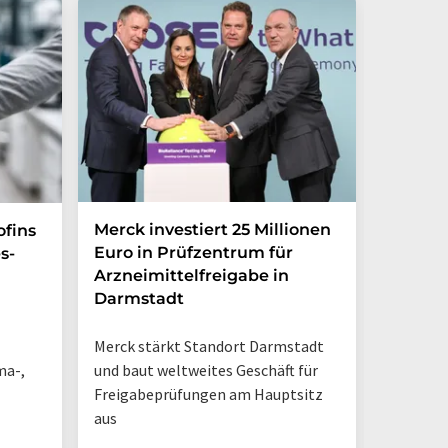
Merck investiert 25 Millionen
Magrit
ofins
Euro in Prüfzentrum für
und br
s-
Arzneimittelfreigabe in
Photoh
Darmstadt
den La
Merck stärkt Standort Darmstadt
„So sieh
ma-,
und baut weltweites Geschäft für
Tisch-NM
Freigabeprüfungen am Hauptsitz
geschieh
aus