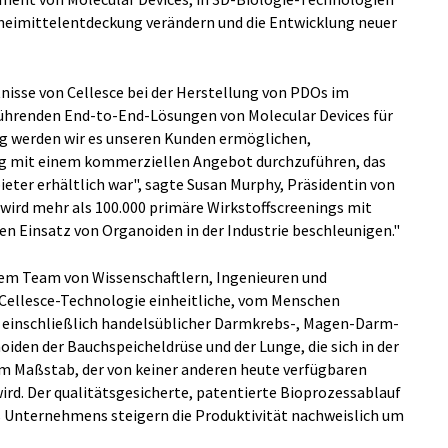
rzneimittelentdeckung verändern und die Entwicklung neuer
isse von Cellesce bei der Herstellung von PDOs im
ührenden End-to-End-Lösungen von Molecular Devices für
g werden wir es unseren Kunden ermöglichen,
ng mit einem kommerziellen Angebot durchzuführen, das
eter erhältlich war", sagte Susan Murphy, Präsidentin von
 wird mehr als 100.000 primäre Wirkstoffscreenings mit
en Einsatz von Organoiden in der Industrie beschleunigen."
einem Team von Wissenschaftlern, Ingenieuren und
 Cellesce-Technologie einheitliche, vom Menschen
 einschließlich handelsüblicher Darmkrebs-, Magen-Darm-
iden der Bauchspeicheldrüse und der Lunge, die sich in der
em Maßstab, der von keiner anderen heute verfügbaren
rd. Der qualitätsgesicherte, patentierte Bioprozessablauf
s Unternehmens steigern die Produktivität nachweislich um