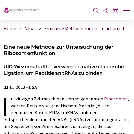
Home
News
Eine neue Methode zur Untersuchung d ...
Eine neue Methode zur Untersuchung der
Ribosomenfunktion
UIC-Wissenschaftler verwenden native chemische
Ligation, um Peptide an tRNAs zu binden
03.11.2022
-
USA
I
n winzigen Zellmaschinen, den so genannten
Ribosomen
,
werden Ketten von genetischem Material, die so
genannten Boten-RNAs (mRNAs), mit den
entsprechenden Transfer-RNAs (tRNAs) zusammengebracht,
um Sequenzen von Aminosäuren zu erzeugen, die das
Ribosom als Proteine verlassen. Unfertige Proteine werden