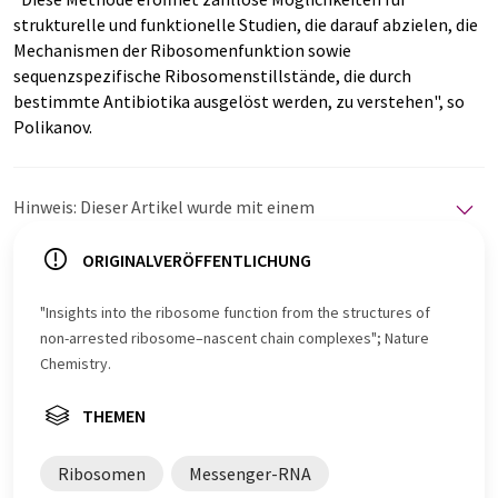
strukturelle und funktionelle Studien, die darauf abzielen, die
Mechanismen der Ribosomenfunktion sowie
sequenzspezifische Ribosomenstillstände, die durch
bestimmte Antibiotika ausgelöst werden, zu verstehen", so
Polikanov.
Hinweis: Dieser Artikel wurde mit einem
Computersystem ohne menschlichen Eingriff übersetzt.
LUMITOS bietet diese automatischen Übersetzungen
ORIGINALVERÖFFENTLICHUNG
an, um eine größere Bandbreite an aktuellen
Nachrichten zu präsentieren. Da dieser Artikel mit
"Insights into the ribosome function from the structures of
automatischer Übersetzung übersetzt wurde, ist es
non-arrested ribosome–nascent chain complexes"; Nature
möglich, dass er Fehler im Vokabular, in der Syntax oder
Chemistry.
in der Grammatik enthält. Den ursprünglichen Artikel in
Englisch finden Sie
hier
.
THEMEN
Ribosomen
Messenger-RNA