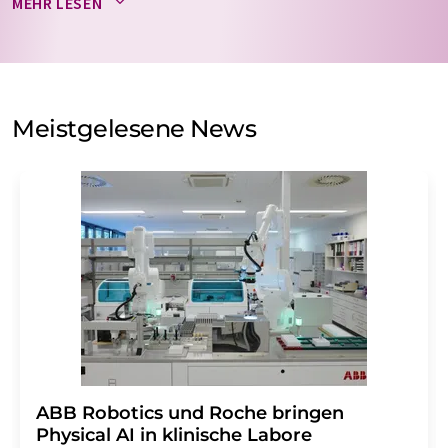
MEHR LESEN
nicht an Dritte weitergegeben. Die Speicherung und
Verarbeitung Ihrer Daten durch die LUMITOS AG erfolgt
auf Basis unserer
Datenschutzerklärung
. LUMITOS darf
Sie zum Zwecke der Werbung oder der Markt- und
Meinungsforschung per E-Mail kontaktieren. Ihre
Meistgelesene News
Einwilligung können Sie jederzeit ohne Angabe von
Gründen gegenüber der LUMITOS AG, Ernst-Augustin-
Str. 2, 12489 Berlin oder per E-Mail unter
widerruf@lumitos.com
mit Wirkung für die Zukunft
widerrufen. Zudem ist in jeder E-Mail ein Link zur
Abbestellung des entsprechenden Newsletters
enthalten.
​​​​​​​ABB Robotics und Roche bringen
Physical AI in klinische Labore