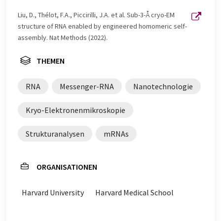
an, um eine größere Bandbreite an aktuellen
Nachrichten zu präsentieren. Da dieser Artikel mit
Liu, D., Thélot, F.A., Piccirilli, J.A. et al. Sub-3-Å cryo-EM
automatischer Übersetzung übersetzt wurde, ist es
structure of RNA enabled by engineered homomeric self-
möglich, dass er Fehler im Vokabular, in der Syntax oder
assembly. Nat Methods (2022).
in der Grammatik enthält. Den ursprünglichen Artikel in
Englisch finden Sie
hier
.
THEMEN
RNA
Messenger-RNA
Nanotechnologie
Kryo-Elektronenmikroskopie
Strukturanalysen
mRNAs
ORGANISATIONEN
Harvard University
Harvard Medical School