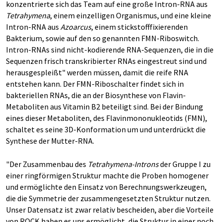
konzentrierte sich das Team auf eine große Intron-RNA aus
Tetrahymena
, einem einzelligen Organismus, und eine kleine
Intron-RNA aus
Azoarcus
, einem stickstofffixierenden
Bakterium, sowie auf den so genannten FMN-Riboswitch.
Intron-RNAs sind nicht-kodierende RNA-Sequenzen, die in die
Sequenzen frisch transkribierter RNAs eingestreut sind und
herausgespleißt" werden müssen, damit die reife RNA
entstehen kann. Der FMN-Riboschalter findet sich in
bakteriellen RNAs, die an der Biosynthese von Flavin-
Metaboliten aus Vitamin B2 beteiligt sind. Bei der Bindung
eines dieser Metaboliten, des Flavinmononukleotids (FMN),
schaltet es seine 3D-Konformation um und unterdrückt die
Synthese der Mutter-RNA.
"Der Zusammenbau des
Tetrahymena-Introns
der Gruppe I zu
einer ringförmigen Struktur machte die Proben homogener
und ermöglichte den Einsatz von Berechnungswerkzeugen,
die die Symmetrie der zusammengesetzten Struktur nutzen.
Unser Datensatz ist zwar relativ bescheiden, aber die Vorteile
von ROCK haben es uns ermöglicht, die Struktur in einer noch