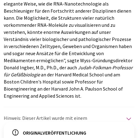
elegante Weise, wie die RNA-Nanotechnologie als
Beschleuniger für den Fortschritt anderer Disziplinen dienen
kann. Die Möglichkeit, die Strukturen vieler natürlich
vorkommender RNA-Moleküle zu visualisieren und zu
verstehen, könnte enorme Auswirkungen auf unser
Verständnis vieler biologischer und pathologischer Prozesse
in verschiedenen Zelltypen, Geweben und Organismen haben
und sogar neue Ansätze für die Entwicklung von
Medikamenten ermöglichen", sagte Wyss-Gründungsdirektor
Donald Ingber, M.D., Ph.D., der auch
Judah-Folkman-Professor
für Gefäßbiologie
an der Harvard Medical School und am
Boston Children's Hospital sowie Professor für
Bioengineering an der Harvard John A. Paulson School of
Engineering and Applied Sciences ist.
Hinweis: Dieser Artikel wurde mit einem
Computersystem ohne menschlichen Eingriff übersetzt.
LUMITOS bietet diese automatischen Übersetzungen
ORIGINALVERÖFFENTLICHUNG