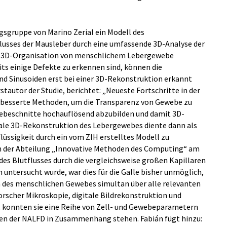
gsgruppe von Marino Zerial ein Modell des
lusses der Mausleber durch eine umfassende 3D-Analyse der
e 3D-Organisation von menschlichem Lebergewebe
its einige Defekte zu erkennen sind, können die
d Sinusoiden erst bei einer 3D-Rekonstruktion erkannt
stautor der Studie, berichtet: „Neueste Fortschritte in der
besserte Methoden, um die Transparenz von Gewebe zu
ebeschnitte hochauflösend abzubilden und damit 3D-
tale 3D-Rekonstruktion des Lebergewebes diente dann als
lüssigkeit durch ein vom ZIH erstelltes Modell zu
von der Abteilung „Innovative Methoden des Computing“ am
s Blutflusses durch die vergleichsweise großen Kapillaren
untersucht wurde, war dies für die Galle bisher unmöglich,
 des menschlichen Gewebes simultan über alle relevanten
rscher Mikroskopie, digitale Bildrekonstruktion und
konnten sie eine Reihe von Zell- und Gewebeparametern
iten der NALFD in Zusammenhang stehen. Fabián fügt hinzu: