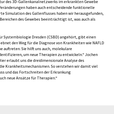
uktur des 3D-Gallenkanalnetzwerks im erkrankten Gewebe
en Veränderungen haben auch entscheidende funktionelle
rte Simulation des Gallenflusses haben wir herausgefunden,
n Bereichen des Gewebes beeinträchtigt ist, was auch als
ür Systembiologie Dresden (CSBD) angehört, gibt einen
n ebnet den Weg für die Diagnose von Krankheiten wie NAFLD
auftreten. Sie hilft uns auch, molekulare
entifizieren, um neue Therapien zu entwickeln.“ Jochen
er erlaubt uns die dreidimensionale Analyse des
 die Krankheitsmechanismen. So verstehen wir damit viel
luss und das Fortschreiten der Erkrankung
ch neue Ansätze für Therapien.“