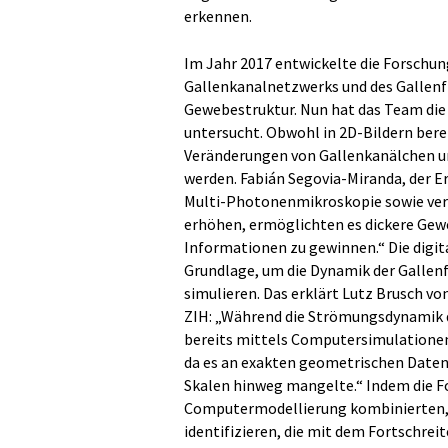
erkennen.
Im Jahr 2017 entwickelte die Forschun
Gallenkanalnetzwerks und des Gallenf
Gewebestruktur. Nun hat das Team di
untersucht. Obwohl in 2D-Bildern bere
Veränderungen von Gallenkanälchen un
werden. Fabián Segovia-Miranda, der Er
Multi-Photonenmikroskopie sowie ver
erhöhen, ermöglichten es dickere Gew
Informationen zu gewinnen.“ Die digi
Grundlage, um die Dynamik der Gallenf
simulieren. Das erklärt Lutz Brusch 
ZIH: „Während die Strömungsdynamik de
bereits mittels Computersimulationen 
da es an exakten geometrischen Daten
Skalen hinweg mangelte.“ Indem die Fo
Computermodellierung kombinierten, 
identifizieren, die mit dem Fortschre