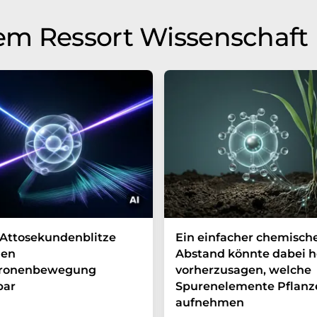
em Ressort Wissenschaft
Attosekundenblitze
Ein einfacher chemisch
en
Abstand könnte dabei h
tronenbewegung
vorherzusagen, welche
bar
Spurenelemente Pflanz
aufnehmen