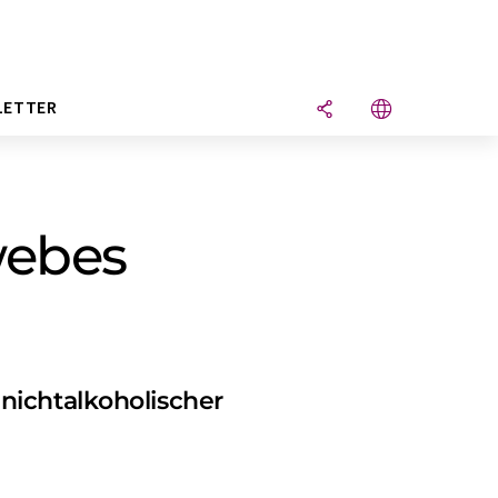
LETTER
webes
nichtalkoholischer