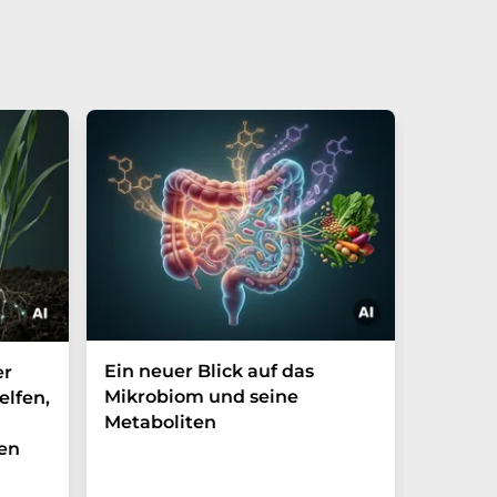
Ein neuer Blick auf das
Der P-t
er
Mikrobiom und seine
Biomark
elfen,
Metaboliten
überra
en