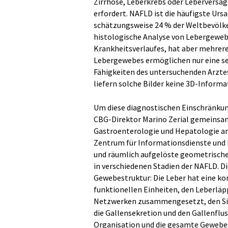
Zirrhose, Leberkrebs oder Leberversag
erfordert. NAFLD ist die häufigste Ur
schätzungsweise 24 % der Weltbevölker
histologische Analyse von Lebergewebe
Krankheitsverlaufes, hat aber mehrere 
Lebergewebes ermöglichen nur eine se
Fähigkeiten des untersuchenden Arztes
liefern solche Bilder keine 3D-Inform
Um diese diagnostischen Einschränku
CBG-Direktor Marino Zerial gemeinsam 
Gastroenterologie und Hepatologie am
Zentrum für Informationsdienste und 
und räumlich aufgelöste geometrisch
in verschiedenen Stadien der NAFLD. D
Gewebestruktur: Die Leber hat eine k
funktionellen Einheiten, den Leberläp
Netzwerken zusammengesetzt, den Sinu
die Gallensekretion und den Gallenflus
Organisation und die gesamte Gewebes