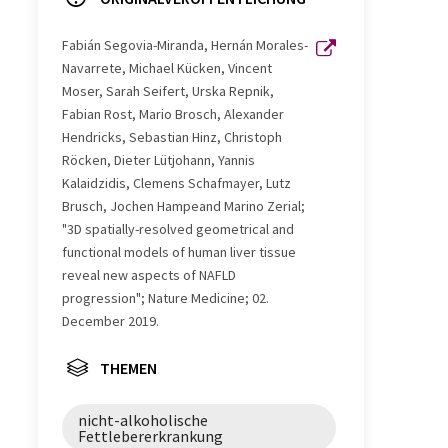
Fabián Segovia-Miranda, Hernán Morales-
Navarrete, Michael Kücken, Vincent
Moser, Sarah Seifert, Urska Repnik,
Fabian Rost, Mario Brosch, Alexander
Hendricks, Sebastian Hinz, Christoph
Röcken, Dieter Lütjohann, Yannis
Kalaidzidis, Clemens Schafmayer, Lutz
Brusch, Jochen Hampeand Marino Zerial;
"3D spatially-resolved geometrical and
functional models of human liver tissue
reveal new aspects of NAFLD
progression"; Nature Medicine; 02.
December 2019.
THEMEN
nicht-alkoholische
Fettlebererkrankung