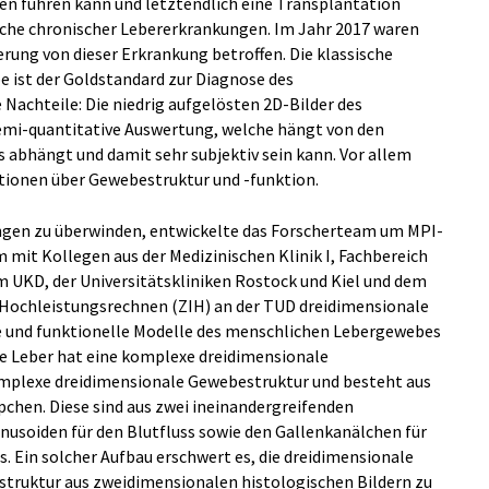
en führen kann und letztendlich eine Transplantation
sache chronischer Lebererkrankungen. Im Jahr 2017 waren
ung von dieser Erkrankung betroffen. Die klassische
 ist der Goldstandard zur Diagnose des
Nachteile: Die niedrig aufgelösten 2D-Bilder des
mi-quantitative Auswertung, welche hängt von den
 abhängt und damit sehr subjektiv sein kann. Vor allem
ationen über Gewebestruktur und -funktion.
ngen zu überwinden, entwickelte das Forscherteam um MPI-
mit Kollegen aus der Medizinischen Klinik I, Fachbereich
 UKD, der Universitätskliniken Rostock und Kiel und dem
Hochleistungsrechnen (ZIH) an der TUD dreidimensionale
e und funktionelle Modelle des menschlichen Lebergewebes
ie Leber hat eine komplexe dreidimensionale
omplexe dreidimensionale Gewebestruktur und besteht aus
pchen. Diese sind aus zwei ineinandergreifenden
soiden für den Blutfluss sowie den Gallenkanälchen für
s. Ein solcher Aufbau erschwert es, die dreidimensionale
truktur aus zweidimensionalen histologischen Bildern zu