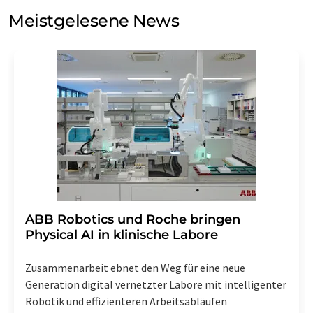
Meinungsforschung per E-Mail kontaktieren. Ihre
Meistgelesene News
Einwilligung können Sie jederzeit ohne Angabe von
Gründen gegenüber der LUMITOS AG, Ernst-Augustin-
Str. 2, 12489 Berlin oder per E-Mail unter
widerruf@lumitos.com
mit Wirkung für die Zukunft
widerrufen. Zudem ist in jeder E-Mail ein Link zur
Abbestellung des entsprechenden Newsletters
enthalten.
​​​​​​​ABB Robotics und Roche bringen
Physical AI in klinische Labore
Zusammenarbeit ebnet den Weg für eine neue
Generation digital vernetzter Labore mit intelligenter
Robotik und effizienteren Arbeitsabläufen