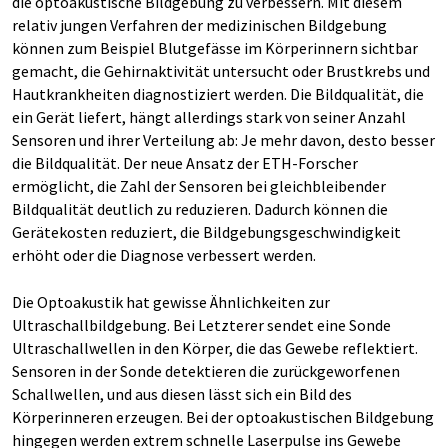
die optoakustische Bildgebung zu verbessern. Mit diesem
relativ jungen Verfahren der medizinischen Bildgebung
können zum Beispiel Blutgefässe im Körperinnern sichtbar
gemacht, die Gehirnaktivität untersucht oder Brustkrebs und
Hautkrankheiten diagnostiziert werden. Die Bildqualität, die
ein Gerät liefert, hängt allerdings stark von seiner Anzahl
Sensoren und ihrer Verteilung ab: Je mehr davon, desto besser
die Bildqualität. Der neue Ansatz der ETH-Forscher
ermöglicht, die Zahl der Sensoren bei gleichbleibender
Bildqualität deutlich zu reduzieren. Dadurch können die
Gerätekosten reduziert, die Bildgebungsgeschwindigkeit
erhöht oder die Diagnose verbessert werden.
Die Optoakustik hat gewisse Ähnlichkeiten zur
Ultraschallbildgebung. Bei Letzterer sendet eine Sonde
Ultraschallwellen in den Körper, die das Gewebe reflektiert.
Sensoren in der Sonde detektieren die zurückgeworfenen
Schallwellen, und aus diesen lässt sich ein Bild des
Körperinneren erzeugen. Bei der optoakustischen Bildgebung
hingegen werden extrem schnelle Laserpulse ins Gewebe