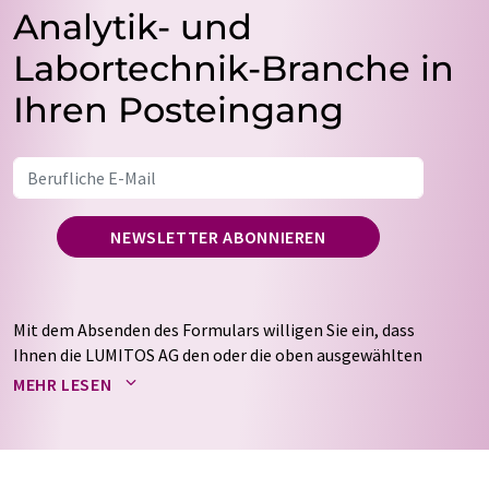
Analytik- und
Labortechnik-Branche in
Ihren Posteingang
NEWSLETTER ABONNIEREN
Mit dem Absenden des Formulars willigen Sie ein, dass
Ihnen die LUMITOS AG den oder die oben ausgewählten
Newsletter per E-Mail zusendet. Ihre Daten werden
MEHR LESEN
nicht an Dritte weitergegeben. Die Speicherung und
Verarbeitung Ihrer Daten durch die LUMITOS AG erfolgt
auf Basis unserer
Datenschutzerklärung
. LUMITOS darf
Sie zum Zwecke der Werbung oder der Markt- und