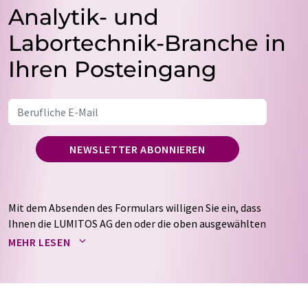
Analytik- und
Labortechnik-Branche in
Ihren Posteingang
NEWSLETTER ABONNIEREN
Mit dem Absenden des Formulars willigen Sie ein, dass
Ihnen die LUMITOS AG den oder die oben ausgewählten
Newsletter per E-Mail zusendet. Ihre Daten werden
MEHR LESEN
nicht an Dritte weitergegeben. Die Speicherung und
Verarbeitung Ihrer Daten durch die LUMITOS AG erfolgt
auf Basis unserer
Datenschutzerklärung
. LUMITOS darf
Sie zum Zwecke der Werbung oder der Markt- und