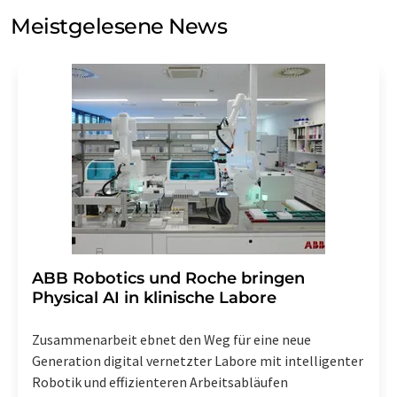
Meinungsforschung per E-Mail kontaktieren. Ihre
Meistgelesene News
Einwilligung können Sie jederzeit ohne Angabe von
Gründen gegenüber der LUMITOS AG, Ernst-Augustin-
Str. 2, 12489 Berlin oder per E-Mail unter
widerruf@lumitos.com
mit Wirkung für die Zukunft
widerrufen. Zudem ist in jeder E-Mail ein Link zur
Abbestellung des entsprechenden Newsletters
enthalten.
​​​​​​​ABB Robotics und Roche bringen
Physical AI in klinische Labore
Zusammenarbeit ebnet den Weg für eine neue
Generation digital vernetzter Labore mit intelligenter
Robotik und effizienteren Arbeitsabläufen