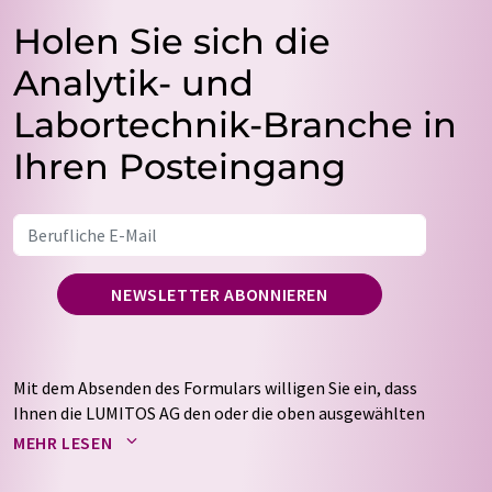
Holen Sie sich die
Analytik- und
Labortechnik-Branche in
Ihren Posteingang
NEWSLETTER ABONNIEREN
Mit dem Absenden des Formulars willigen Sie ein, dass
Ihnen die LUMITOS AG den oder die oben ausgewählten
Newsletter per E-Mail zusendet. Ihre Daten werden
MEHR LESEN
nicht an Dritte weitergegeben. Die Speicherung und
Verarbeitung Ihrer Daten durch die LUMITOS AG erfolgt