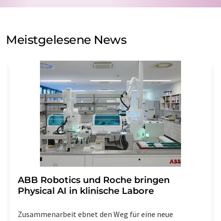
auf Basis unserer
Datenschutzerklärung
. LUMITOS darf
Sie zum Zwecke der Werbung oder der Markt- und
Meinungsforschung per E-Mail kontaktieren. Ihre
Meistgelesene News
Einwilligung können Sie jederzeit ohne Angabe von
Gründen gegenüber der LUMITOS AG, Ernst-Augustin-
Str. 2, 12489 Berlin oder per E-Mail unter
widerruf@lumitos.com
mit Wirkung für die Zukunft
widerrufen. Zudem ist in jeder E-Mail ein Link zur
Abbestellung des entsprechenden Newsletters
enthalten.
​​​​​​​ABB Robotics und Roche bringen
Physical AI in klinische Labore
Zusammenarbeit ebnet den Weg für eine neue