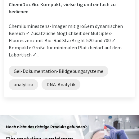
ChemiDoc Go: Kompakt, vielseitig und einfach zu
bedienen
Chemilumineszenz-Imager mit großem dynamischen
Bereich ✓ Zusätzliche Möglichkeit der Multiplex-
Fluoreszenz mit Bio-Rad StarBright 520 und 700 ✓
Kompakte Größe für minimalen Platzbedarf auf dem
Labortisch ✓...
Gel-Dokumentation-Bildgebungssysteme
analytica
DNA-Analytik
Noch nicht das richtige Produkt gefunden?
Die analytica-world.com