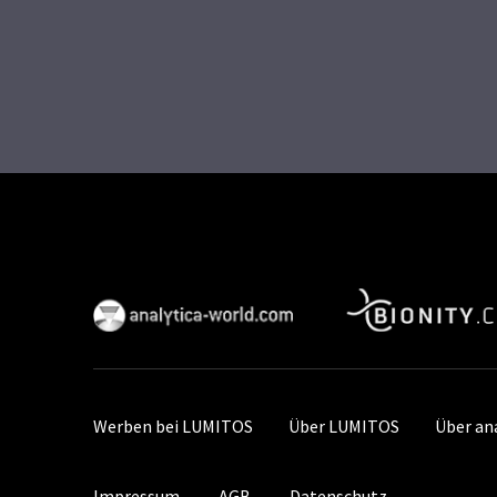
Werben bei LUMITOS
Über LUMITOS
Über an
Impressum
AGB
Datenschutz