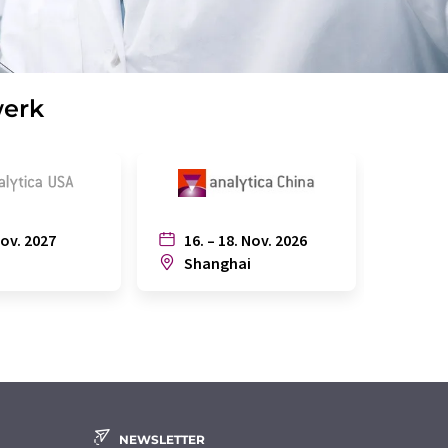
werk
Nov. 2027
16. – 18. Nov. 2026
6. – 
n
Shanghai
Joh
NEWSLETTER