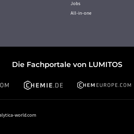
Jobs
All-in-one
Die Fachportale von LUMITOS
alytica-world.com