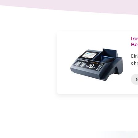
In
Be
Ein
ohn