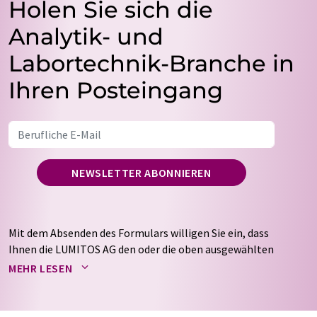
Holen Sie sich die
Analytik- und
Labortechnik-Branche in
Ihren Posteingang
NEWSLETTER ABONNIEREN
Mit dem Absenden des Formulars willigen Sie ein, dass
Ihnen die LUMITOS AG den oder die oben ausgewählten
Newsletter per E-Mail zusendet. Ihre Daten werden
MEHR LESEN
nicht an Dritte weitergegeben. Die Speicherung und
Verarbeitung Ihrer Daten durch die LUMITOS AG erfolgt
auf Basis unserer
Datenschutzerklärung
. LUMITOS darf