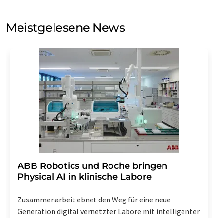
Sie zum Zwecke der Werbung oder der Markt- und
Meinungsforschung per E-Mail kontaktieren. Ihre
Meistgelesene News
Einwilligung können Sie jederzeit ohne Angabe von
Gründen gegenüber der LUMITOS AG, Ernst-Augustin-
Str. 2, 12489 Berlin oder per E-Mail unter
widerruf@lumitos.com
mit Wirkung für die Zukunft
widerrufen. Zudem ist in jeder E-Mail ein Link zur
Abbestellung des entsprechenden Newsletters
enthalten.
​​​​​​​ABB Robotics und Roche bringen
Physical AI in klinische Labore
Zusammenarbeit ebnet den Weg für eine neue
Generation digital vernetzter Labore mit intelligenter