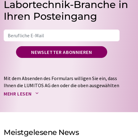
Labortechnik-Branche in
Ihren Posteingang
NEWSLETTER ABONNIEREN
Mit dem Absenden des Formulars willigen Sie ein, dass
Ihnen die LUMITOS AG den oder die oben ausgewählten
Newsletter per E-Mail zusendet. Ihre Daten werden
MEHR LESEN
nicht an Dritte weitergegeben. Die Speicherung und
Verarbeitung Ihrer Daten durch die LUMITOS AG erfolgt
auf Basis unserer
Datenschutzerklärung
. LUMITOS darf
Sie zum Zwecke der Werbung oder der Markt- und
Meinungsforschung per E-Mail kontaktieren. Ihre
Meistgelesene News
Einwilligung können Sie jederzeit ohne Angabe von