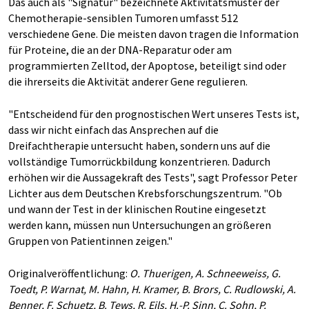
Das auch als "Signatur" bezeichnete Aktivitätsmuster der
Chemotherapie-sensiblen Tumoren umfasst 512
verschiedene Gene. Die meisten davon tragen die Information
für Proteine, die an der DNA-Reparatur oder am
programmierten Zelltod, der Apoptose, beteiligt sind oder
die ihrerseits die Aktivität anderer Gene regulieren.
"Entscheidend für den prognostischen Wert unseres Tests ist,
dass wir nicht einfach das Ansprechen auf die
Dreifachtherapie untersucht haben, sondern uns auf die
vollständige Tumorrückbildung konzentrieren. Dadurch
erhöhen wir die Aussagekraft des Tests", sagt Professor Peter
Lichter aus dem Deutschen Krebsforschungszentrum. "Ob
und wann der Test in der klinischen Routine eingesetzt
werden kann, müssen nun Untersuchungen an größeren
Gruppen von Patientinnen zeigen."
Originalveröffentlichung:
O. Thuerigen, A. Schneeweiss, G.
Toedt, P. Warnat, M. Hahn, H. Kramer, B. Brors, C. Rudlowski, A.
Benner, F. Schuetz, B. Tews, R. Eils, H.-P. Sinn, C. Sohn, P.