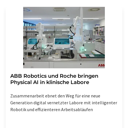
Gründen gegenüber der LUMITOS AG, Ernst-Augustin-
Str. 2, 12489 Berlin oder per E-Mail unter
widerruf@lumitos.com
mit Wirkung für die Zukunft
widerrufen. Zudem ist in jeder E-Mail ein Link zur
Abbestellung des entsprechenden Newsletters
enthalten.
​​​​​​​ABB Robotics und Roche bringen
Physical AI in klinische Labore
Zusammenarbeit ebnet den Weg für eine neue
Generation digital vernetzter Labore mit intelligenter
Robotik und effizienteren Arbeitsabläufen