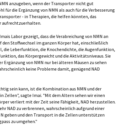
, NMN anzugeben, wenn der Transporter nicht gut
ohl für die Ergänzung von NMN als auch für die Verbesserung
ansporter - in Therapien, die helfen könnten, das
r aufrechtzuerhalten.
 Imais Labor gezeigt, dass die Verabreichung von NMN an
f den Stoffwechsel im ganzen Körper hat, einschließlich
l, die Leberfunktion, die Knochendichte, die Augenfunktion,
unktion, das Körpergewicht und die Aktivitätsniveaus. Sie
 der Ergänzung von NMN nur bei älteren Mäusen zu sehen
ahrscheinlich keine Probleme damit, genügend NAD
chtig sein kann, ist die Kombination aus NMN und der
n Zellen", sagte Imai. "Mit dem Altern sehen wir einen
per verliert mit der Zeit seine Fähigkeit, NAD herzustellen.
mehr NAD zu verbrennen, wahrscheinlich aufgrund einer
 geben und den Transport in die Zellen unterstützen
ngpass zu umgehen."