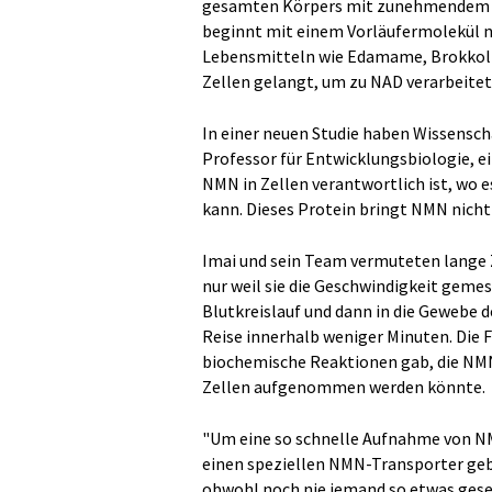
gesamten Körpers mit zunehmendem Al
beginnt mit einem Vorläufermolekül 
Lebensmitteln wie Edamame, Brokkoli
Zellen gelangt, um zu NAD verarbeitet 
In einer neuen Studie haben Wissenscha
Professor für Entwicklungsbiologie, ei
NMN in Zellen verantwortlich ist, wo e
kann. Dieses Protein bringt NMN nicht 
Imai und sein Team vermuteten lange Ze
nur weil sie die Geschwindigkeit geme
Blutkreislauf und dann in die Gewebe 
Reise innerhalb weniger Minuten. Die 
biochemische Reaktionen gab, die NMN
Zellen aufgenommen werden könnte.
"Um eine so schnelle Aufnahme von NMN
einen speziellen NMN-Transporter gebe
obwohl noch nie jemand so etwas geseh