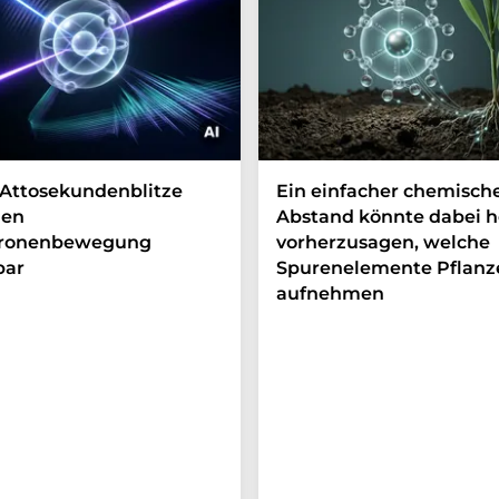
Attosekundenblitze
Ein einfacher chemisch
en
Abstand könnte dabei h
tronenbewegung
vorherzusagen, welche
bar
Spurenelemente Pflanz
aufnehmen