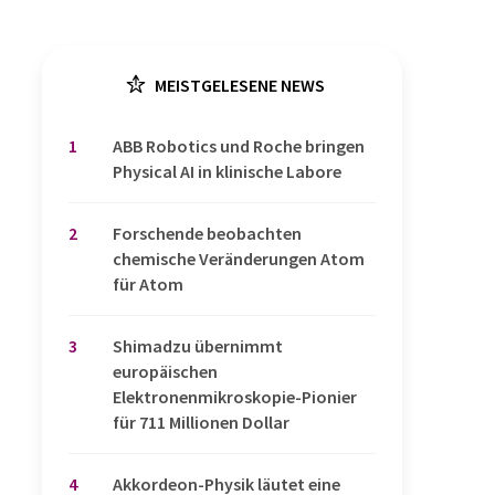
MEISTGELESENE NEWS
1
​​​​​​​ABB Robotics und Roche bringen
Physical AI in klinische Labore
2
Forschende beobachten
chemische Veränderungen Atom
für Atom
3
Shimadzu übernimmt
europäischen
Elektronenmikroskopie-Pionier
für 711 Millionen Dollar
4
Akkordeon-Physik läutet eine