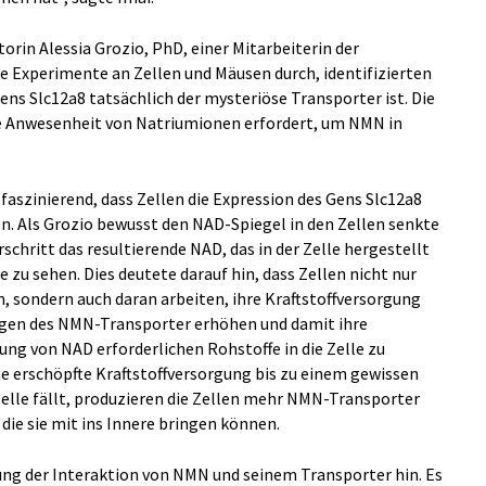
orin Alessia Grozio, PhD, einer Mitarbeiterin der
 Experimente an Zellen und Mäusen durch, identifizierten
mens Slc12a8 tatsächlich der mysteriöse Transporter ist. Die
ie Anwesenheit von Natriumionen erfordert, um NMN in
aszinierend, dass Zellen die Expression des Gens Slc12a8
en. Als Grozio bewusst den NAD-Spiegel in den Zellen senkte
hritt das resultierende NAD, das in der Zelle hergestellt
e zu sehen. Dies deutete darauf hin, dass Zellen nicht nur
, sondern auch daran arbeiten, ihre Kraftstoffversorgung
ngen des NMN-Transporter erhöhen und damit ihre
lung von NAD erforderlichen Rohstoffe in die Zelle zu
ne erschöpfte Kraftstoffversorgung bis zu einem gewissen
elle fällt, produzieren die Zellen mehr NMN-Transporter
ie sie mit ins Innere bringen können.
ung der Interaktion von NMN und seinem Transporter hin. Es