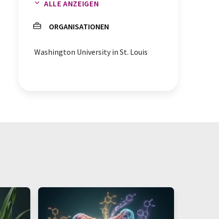
ALLE ANZEIGEN
chronische Entzündungen
ORGANISATIONEN
chronische Erkrankungen
Washington University in St. Louis
Blutkreislauf
niedermolekulare Substanzen
Zellstoffwechsel