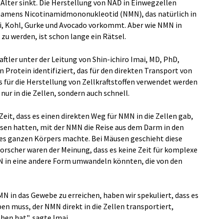
ter sinkt. Die Herstellung von NAD in Einwegzellen
namens Nicotinamidmononukleotid (NMN), das natürlich in
, Kohl, Gurke und Avocado vorkommt. Aber wie NMN in
zu werden, ist schon lange ein Rätsel.
ftler unter der Leitung von Shin-ichiro Imai, MD, PhD,
n Protein identifiziert, das für den direkten Transport von
s für die Herstellung von Zellkraftstoffen verwendet werden
nur in die Zellen, sondern auch schnell.
it, dass es einen direkten Weg für NMN in die Zellen gab,
ssen hatten, mit der NMN die Reise aus dem Darm in den
des ganzen Körpers machte. Bei Mäusen geschieht diese
Forscher waren der Meinung, dass es keine Zeit für komplexe
 in eine andere Form umwandeln könnten, die von den
 in das Gewebe zu erreichen, haben wir spekuliert, dass es
n muss, der NMN direkt in die Zellen transportiert,
en hat", sagte Imai.