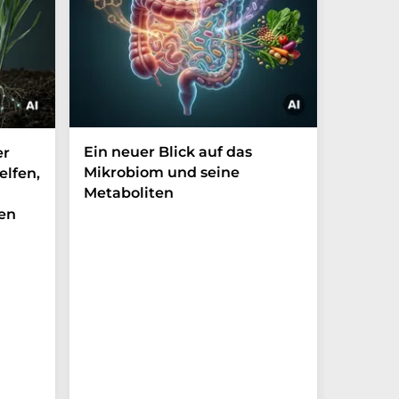
Ein neuer Blick auf das
Der P-t
er
Mikrobiom und seine
Biomark
elfen,
Metaboliten
überra
en