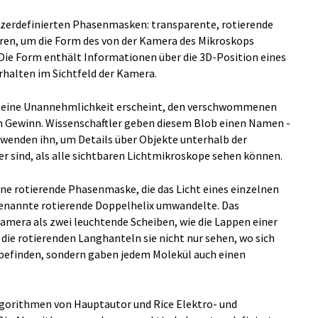
tzerdefinierten Phasenmasken: transparente, rotierende
eren, um die Form des von der Kamera des Mikroskops
ie Form enthält Informationen über die 3D-Position eines
rhalten im Sichtfeld der Kamera.
 eine Unannehmlichkeit erscheint, den verschwommenen
em Gewinn. Wissenschaftler geben diesem Blob einen Namen -
rwenden ihn, um Details über Objekte unterhalb der
er sind, als alle sichtbaren Lichtmikroskope sehen können.
ine rotierende Phasenmaske, die das Licht eines einzelnen
 genannte rotierende Doppelhelix umwandelte. Das
mera als zwei leuchtende Scheiben, wie die Lappen einer
 die rotierenden Langhanteln sie nicht nur sehen, wo sich
befinden, sondern gaben jedem Molekül auch einen
lgorithmen von Hauptautor und Rice Elektro- und