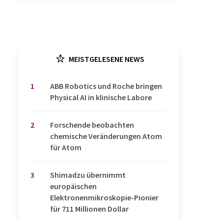
MEISTGELESENE NEWS
1
​​​​​​​ABB Robotics und Roche bringen
Physical AI in klinische Labore
2
Forschende beobachten
chemische Veränderungen Atom
für Atom
3
Shimadzu übernimmt
europäischen
Elektronenmikroskopie-Pionier
für 711 Millionen Dollar