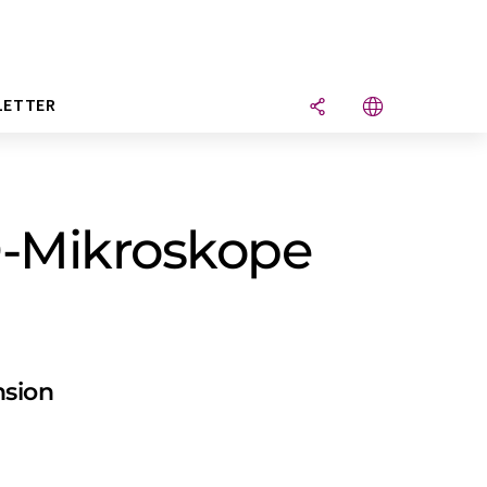
LETTER
-Mikroskope
nsion