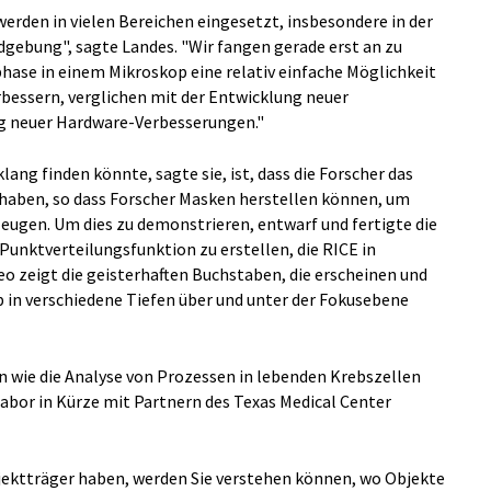
rden in vielen Bereichen eingesetzt, insbesondere in der
dgebung", sagte Landes. "Wir fangen gerade erst an zu
phase in einem Mikroskop eine relativ einfache Möglichkeit
rbessern, verglichen mit der Entwicklung neuer
g neuer Hardware-Verbesserungen."
lang finden könnte, sagte sie, ist, dass die Forscher das
aben, so dass Forscher Masken herstellen können, um
zeugen. Um dies zu demonstrieren, entwarf und fertigte die
unktverteilungsfunktion zu erstellen, die RICE in
deo zeigt die geisterhaften Buchstaben, die erscheinen und
 in verschiedene Tiefen über und unter der Fokusebene
en wie die Analyse von Prozessen in lebenden Krebszellen
 Labor in Kürze mit Partnern des Texas Medical Center
jektträger haben, werden Sie verstehen können, wo Objekte