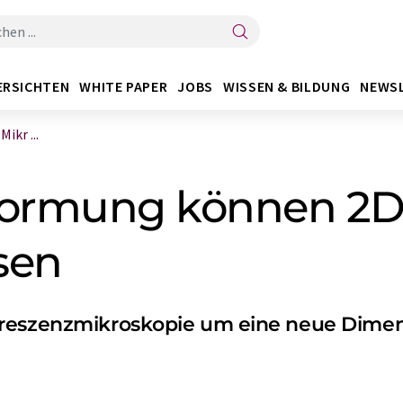
ERSICHTEN
WHITE PAPER
JOBS
WISSEN & BILDUNG
NEWS
ikr ...
rformung können 2D
sen
oreszenzmikroskopie um eine neue Dime