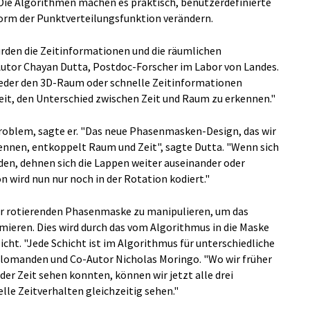
ie Algorithmen machen es praktisch, benutzerdefinierte
orm der Punktverteilungsfunktion verändern.
den die Zeitinformationen und die räumlichen
utor Chayan Dutta, Postdoc-Forscher im Labor von Landes.
eder den 3D-Raum oder schnelle Zeitinformationen
eit, den Unterschied zwischen Zeit und Raum zu erkennen."
oblem, sagte er. "Das neue Phasenmasken-Design, das wir
nen, entkoppelt Raum und Zeit", sagte Dutta. "Wenn sich
nden, dehnen sich die Lappen weiter auseinander oder
 wird nun nur noch in der Rotation kodiert."
 der rotierenden Phasenmaske zu manipulieren, um das
mieren. Dies wird durch das vom Algorithmus in die Maske
t. "Jede Schicht ist im Algorithmus für unterschiedliche
plomanden und Co-Autor Nicholas Moringo. "Wo wir früher
er Zeit sehen konnten, können wir jetzt alle drei
le Zeitverhalten gleichzeitig sehen."