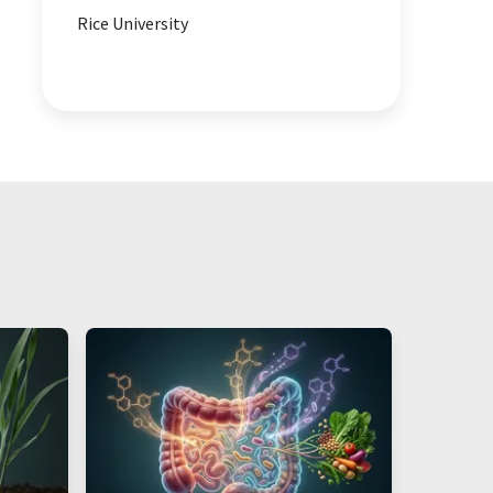
Rice University
Fluoreszenzmikroskopie