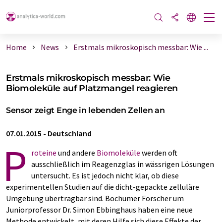
Home
News
Erstmals mikroskopisch messbar: Wie ...
Erstmals mikroskopisch messbar: Wie
Biomoleküle auf Platzmangel reagieren
Sensor zeigt Enge in lebenden Zellen an
07.01.2015
-
Deutschland
P
roteine
und andere
Biomoleküle
werden oft
ausschließlich im Reagenzglas in wässrigen Lösungen
untersucht. Es ist jedoch nicht klar, ob diese
experimentellen Studien auf die dicht-gepackte zelluläre
Umgebung übertragbar sind. Bochumer Forscher um
Juniorprofessor Dr. Simon Ebbinghaus haben eine neue
Methode entwickelt, mit deren Hilfe sich diese Effekte der