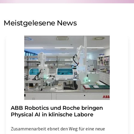
auf Basis unserer
Datenschutzerklärung
. LUMITOS darf
Sie zum Zwecke der Werbung oder der Markt- und
Meinungsforschung per E-Mail kontaktieren. Ihre
Meistgelesene News
Einwilligung können Sie jederzeit ohne Angabe von
Gründen gegenüber der LUMITOS AG, Ernst-Augustin-
Str. 2, 12489 Berlin oder per E-Mail unter
widerruf@lumitos.com
mit Wirkung für die Zukunft
widerrufen. Zudem ist in jeder E-Mail ein Link zur
Abbestellung des entsprechenden Newsletters
enthalten.
​​​​​​​ABB Robotics und Roche bringen
Physical AI in klinische Labore
Zusammenarbeit ebnet den Weg für eine neue