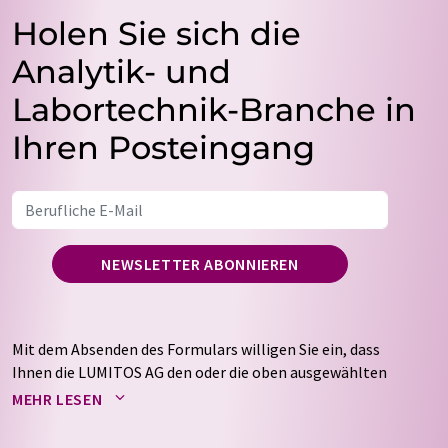
Holen Sie sich die
Analytik- und
Labortechnik-Branche in
Ihren Posteingang
NEWSLETTER ABONNIEREN
Mit dem Absenden des Formulars willigen Sie ein, dass
Ihnen die LUMITOS AG den oder die oben ausgewählten
Newsletter per E-Mail zusendet. Ihre Daten werden
MEHR LESEN
nicht an Dritte weitergegeben. Die Speicherung und
Verarbeitung Ihrer Daten durch die LUMITOS AG erfolgt