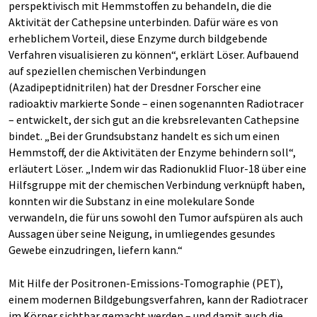
perspektivisch mit Hemmstoffen zu behandeln, die die
Aktivität der Cathepsine unterbinden. Dafür wäre es von
erheblichem Vorteil, diese Enzyme durch bildgebende
Verfahren visualisieren zu können“, erklärt Löser. Aufbauend
auf speziellen chemischen Verbindungen
(Azadipeptidnitrilen) hat der Dresdner Forscher eine
radioaktiv markierte Sonde – einen sogenannten Radiotracer
– entwickelt, der sich gut an die krebsrelevanten Cathepsine
bindet. „Bei der Grundsubstanz handelt es sich um einen
Hemmstoff, der die Aktivitäten der Enzyme behindern soll“,
erläutert Löser. „Indem wir das Radionuklid Fluor-18 über eine
Hilfsgruppe mit der chemischen Verbindung verknüpft haben,
konnten wir die Substanz in eine molekulare Sonde
verwandeln, die für uns sowohl den Tumor aufspüren als auch
Aussagen über seine Neigung, in umliegendes gesundes
Gewebe einzudringen, liefern kann.“
Mit Hilfe der Positronen-Emissions-Tomographie (PET),
einem modernen Bildgebungsverfahren, kann der Radiotracer
im Körper sichtbar gemacht werden – und damit auch die