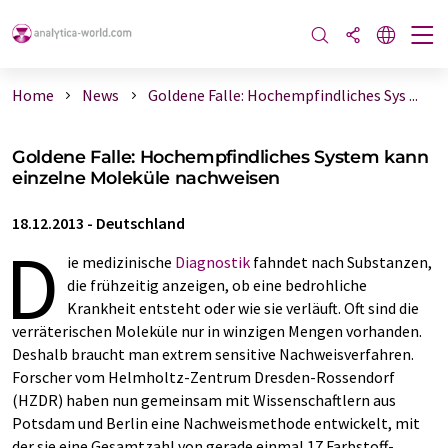
Home
News
Goldene Falle: Hochempfindliches Sys ...
Goldene Falle: Hochempfindliches System kann
einzelne Moleküle nachweisen
18.12.2013
-
Deutschland
D
ie medizinische
Diagnostik
fahndet nach Substanzen,
die frühzeitig anzeigen, ob eine bedrohliche
Krankheit entsteht oder wie sie verläuft. Oft sind die
verräterischen Moleküle nur in winzigen Mengen vorhanden.
Deshalb braucht man extrem sensitive Nachweisverfahren.
Forscher vom Helmholtz-Zentrum Dresden-Rossendorf
(HZDR) haben nun gemeinsam mit Wissenschaftlern aus
Potsdam und Berlin eine Nachweismethode entwickelt, mit
der sie eine Gesamtzahl von gerade einmal 17 Farbstoff-