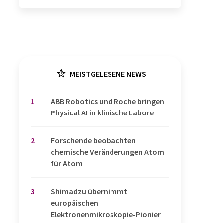
MEISTGELESENE NEWS
1
​​​​​​​ABB Robotics und Roche bringen
Physical AI in klinische Labore
2
Forschende beobachten
chemische Veränderungen Atom
für Atom
3
Shimadzu übernimmt
europäischen
Elektronenmikroskopie-Pionier