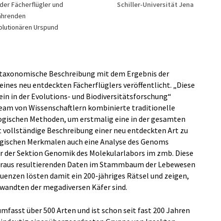
der Fächerflügler und
Schiller-Universität Jena
währenden
olutionären Urspund
e taxonomische Beschreibung mit dem Ergebnis der
nes neu entdeckten Fächerflüglers veröffentlicht. „Diese
in in der Evolutions- und Biodiversitätsforschung“
 Team von Wissenschaftlern kombinierte traditionelle
gischen Methoden, um erstmalig eine in der gesamten
 vollständige Beschreibung einer neu entdeckten Art zu
ogischen Merkmalen auch eine Analyse des Genoms
ter der Sektion Genomik des Molekularlabors im zmb. Diese
daraus resultierenden Daten im Stammbaum der Lebewesen
uenzen lösten damit ein 200-jähriges Rätsel und zeigen,
erwandten der megadiversen Käfer sind.
mfasst über 500 Arten und ist schon seit fast 200 Jahren