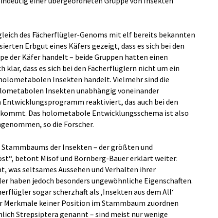
eindeutig einer übergeordneten Gruppe von Insekten
gleich des Fächerflügler-Genoms mit elf bereits bekannten
rten Erbgut eines Käfers gezeigt, dass es sich bei den
pe der Käfer handelt – beide Gruppen hatten einen
klar, dass es sich bei den Fächerflüglern nicht um ein
holometabolen Insekten handelt. Vielmehr sind die
holometabolen Insekten unabhängig voneinander
n Entwicklungsprogramm reaktiviert, das auch bei den
kommt. Das holometabole Entwicklungsschema ist also
angenommen, so die Forscher.
des Stammbaums der Insekten – der größten und
öst“, betont Misof und Bornberg-Bauer erklärt weiter:
t, was seltsames Aussehen und Verhalten ihrer
gler haben jedoch besonders ungewöhnliche Eigenschaften.
rflügler sogar scherzhaft als ‚Insekten aus dem All‘
hrer Merkmale keiner Position im Stammbaum zuordnen
hlich Strepsiptera genannt – sind meist nur wenige