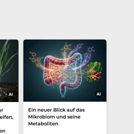
Ein neuer Blick auf das
Der P-t
er
Mikrobiom und seine
Biomark
elfen,
Metaboliten
überra
en