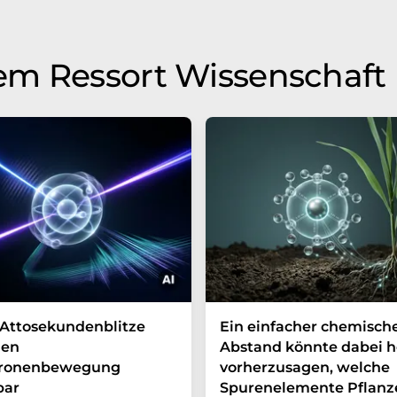
em Ressort Wissenschaft
Attosekundenblitze
Ein einfacher chemisch
en
Abstand könnte dabei h
tronenbewegung
vorherzusagen, welche
bar
Spurenelemente Pflanz