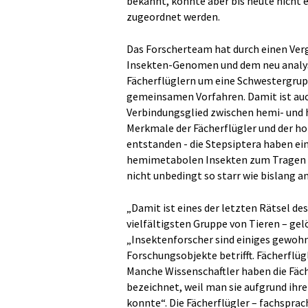
bekannt, konnte aber bis heute nicht 
zugeordnet werden.
Das Forscherteam hat durch einen Ver
Insekten-Genomen und dem neu analysie
Fächerflüglern um eine Schwestergrup
gemeinsamen Vorfahren. Damit ist auch 
Verbindungsglied zwischen hemi- und 
Merkmale der Fächerflügler und der 
entstanden - die Stepsiptera haben ei
hemimetabolen Insekten zum Tragen 
nicht unbedingt so starr wie bislang 
„Damit ist eines der letzten Rätsel 
vielfältigsten Gruppe von Tieren – gel
„Insektenforscher sind einiges gewohn
Forschungsobjekte betrifft. Fächerflü
Manche Wissenschaftler haben die Fäche
bezeichnet, weil man sie aufgrund i
konnte“. Die Fächerflügler – fachsprac