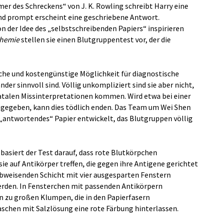
r des Schreckens“ von J. K. Rowling schreibt Harry eine
nd prompt erscheint eine geschriebene Antwort.
on der Idee des „selbstschreibenden Papiers“ inspirieren
hemie
stellen sie einen Blutgruppentest vor, der die
ache und kostengünstige Möglichkeit für diagnostische
nder sinnvoll sind. Völlig unkompliziert sind sie aber nicht,
atalen Missinterpretationen kommen. Wird etwa bei einer
 gegeben, kann dies tödlich enden. Das Team um Wei Shen
 „antwortendes“ Papier entwickelt, das Blutgruppen völlig
asiert der Test darauf, dass rote Blutkörpchen
ie auf Antikörper treffen, die gegen ihre Antigene gerichtet
rabweisenden Schicht mit vier ausgesparten Fenstern
erden. In Fensterchen mit passenden Antikörpern
n zu großen Klumpen, die in den Papierfasern
chen mit Salzlösung eine rote Färbung hinterlassen.