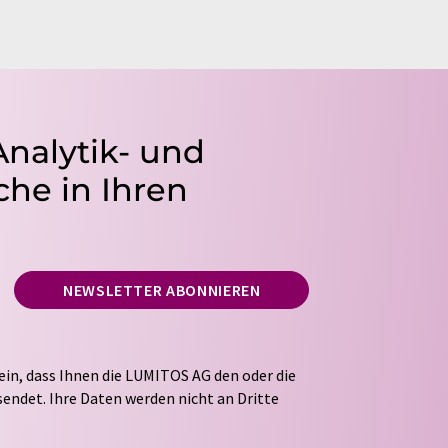
Analytik- und
he in Ihren
NEWSLETTER ABONNIEREN
ein, dass Ihnen die LUMITOS AG den oder die
endet. Ihre Daten werden nicht an Dritte
tung Ihrer Daten durch die LUMITOS AG erfolgt
ITOS darf Sie zum Zwecke der Werbung oder der