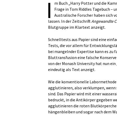
I
m Buch „Harry Potter und die Kamme
Frage in Tom Riddles Tagebuch – u
Australische Forscher haben sich v
lassen. In der Zeitschrift
Angewandte C
Blutgruppe im Klartext anzeigt.
Schnelltests aus Papier sind eine einf
Tests, die vor allem für Entwicklungslä
bei mangelnder Expertise kann es zu f
Bluttransfusion eine falsche Konserve
von der Monash University hat nun ein
eindeutig als Text anzeigt.
Wie die konventionelle Labormethode b
agglutinieren, also verklumpen, wenn s
sind. Das Papier wird mit einer wasse
bedruckt, in die Antikörper gegeben w
agglutinieren die roten Blutkörperche
hängenbleiben und sogar nach dem Was