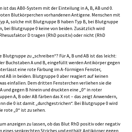
 ist das AB0-System mit der Einteilung in A, B, AB und 0.
 roten Blutkörperchen vorhandenen Antigene. Menschen mit
yp A, solche mit Blutgruppe B haben Typ B, bei Blutgruppe
, bei Blutgruppe 0 keine von beiden. Zusätzlich wird
Rhesusfaktor D tragen (RhD positiv) oder nicht (RhD
 Blutgruppe zu „schreiben“? Für A, B und AB ist das leicht:
der Buchstaben A und B, eingefüllt werden Antikörper gegen
nterlässt eine rote Färbung im A-förmigen Fenster,
d AB in beiden. Blutgruppe 0 aber reagiert auf keinen
was einfallen. Dem dritten Fensterchen verliehen sie die
 und gegen B hinein und druckten eine „0“ in roter
ruppen A, B oder AB färben das X rot – das zeigt Anwendern,
enn die 0 ist damit „durchgestrichen“. Bei Blutgruppe 0 wird
 rote „0“ ist zu sehen.
, um anzeigen zu lassen, ob das Blut RhD positiv oder negativ
rm eines senkrechten Striches und enthält Antikörper gegen