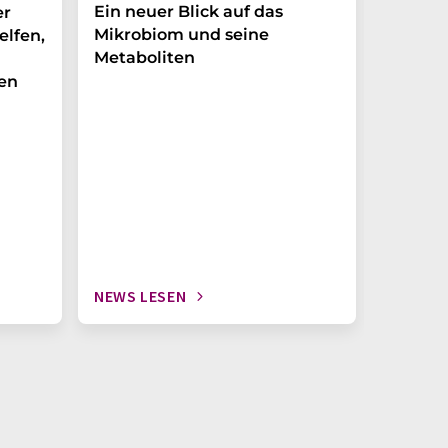
Ein neuer Blick auf das
Der P-t
er
Mikrobiom und seine
Biomark
elfen,
Metaboliten
überra
en
NEWS LESEN
NEWS L