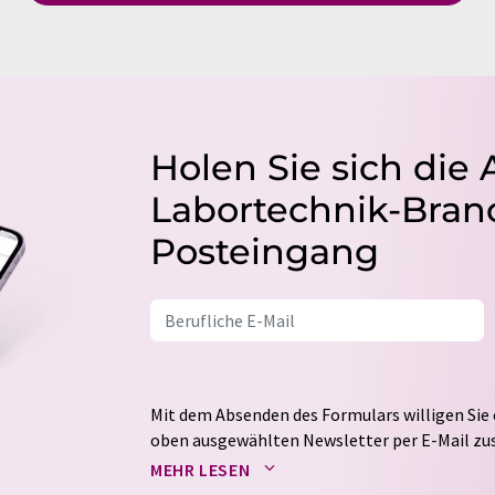
Holen Sie sich die 
Labortechnik-Branc
Posteingang
Mit dem Absenden des Formulars willigen Sie 
oben ausgewählten Newsletter per E-Mail zus
weitergegeben. Die Speicherung und Verarbei
MEHR LESEN
auf Basis unserer
Datenschutzerklärung
. LUM