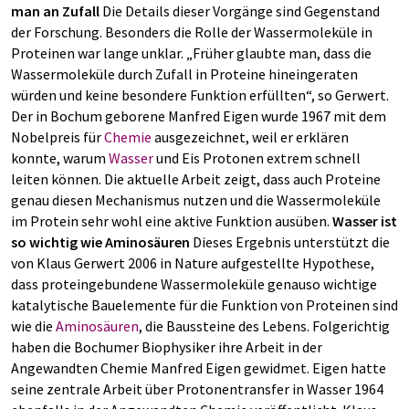
man an Zufall
Die Details dieser Vorgänge sind Gegenstand
der Forschung. Besonders die Rolle der Wassermoleküle in
Proteinen war lange unklar. „Früher glaubte man, dass die
Wassermoleküle durch Zufall in Proteine hineingeraten
würden und keine besondere Funktion erfüllten“, so Gerwert.
Der in Bochum geborene Manfred Eigen wurde 1967 mit dem
Nobelpreis für
Chemie
ausgezeichnet, weil er erklären
konnte, warum
Wasser
und Eis Protonen extrem schnell
leiten können. Die aktuelle Arbeit zeigt, dass auch Proteine
genau diesen Mechanismus nutzen und die Wassermoleküle
im Protein sehr wohl eine aktive Funktion ausüben.
Wasser ist
so wichtig wie Aminosäuren
Dieses Ergebnis unterstützt die
von Klaus Gerwert 2006 in Nature aufgestellte Hypothese,
dass proteingebundene Wassermoleküle genauso wichtige
katalytische Bauelemente für die Funktion von Proteinen sind
wie die
Aminosäuren
, die Baussteine des Lebens. Folgerichtig
haben die Bochumer Biophysiker ihre Arbeit in der
Angewandten Chemie Manfred Eigen gewidmet. Eigen hatte
seine zentrale Arbeit über Protonentransfer in Wasser 1964