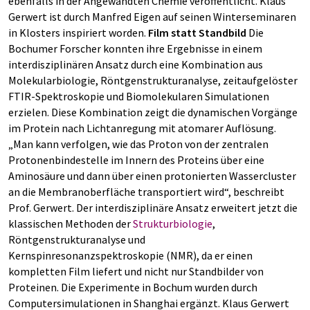
ebenfalls in der Angewandten Chemie veröffentlicht. Klaus
Gerwert ist durch Manfred Eigen auf seinen Winterseminaren
in Klosters inspiriert worden.
Film statt Standbild
Die
Bochumer Forscher konnten ihre Ergebnisse in einem
interdisziplinären Ansatz durch eine Kombination aus
Molekularbiologie, Röntgenstrukturanalyse, zeitaufgelöster
FTIR-Spektroskopie und Biomolekularen Simulationen
erzielen. Diese Kombination zeigt die dynamischen Vorgänge
im Protein nach Lichtanregung mit atomarer Auflösung.
„Man kann verfolgen, wie das Proton von der zentralen
Protonenbindestelle im Innern des Proteins über eine
Aminosäure und dann über einen protonierten Wassercluster
an die Membranoberfläche transportiert wird“, beschreibt
Prof. Gerwert. Der interdisziplinäre Ansatz erweitert jetzt die
klassischen Methoden der
Strukturbiologie
,
Röntgenstrukturanalyse und
Kernspinresonanzspektroskopie (NMR), da er einen
kompletten Film liefert und nicht nur Standbilder von
Proteinen. Die Experimente in Bochum wurden durch
Computersimulationen in Shanghai ergänzt. Klaus Gerwert