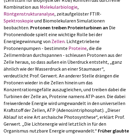
(Lehrstuhl für Biophysik der RUB) konnten das durch eine
Kombination aus
Molekularbiologie
,
Röntgenstrukturanalyse
, zeitaufgelöster FTIR-
Spektroskopie
und Biomolekularen Simulationen
beobachten.
Protonen treiben Proteinturbinen an
Die
Protonendiode spielt eine wichtige Rolle bei der
Energiegewinnung von
Zellen
. Lichtgetriebene
Protonenpumpen - bestimmte
Proteine
, die die
Zellmembran durchspannen - schleusen Protonen aus der
Zelle heraus, so dass außen ein Überdruck entsteht, „ganz
ähnlich wie der Wasserdruck an einer Staumauer“,
verdeutlicht Prof. Gerwert. An anderer Stelle drängen die
Protonen wieder in die Zellen hinein um das
Konzentrationsgefälle auszugleichen, und treiben dabei die
Turbinen der Zelle an, Proteine namens ATP-asen. Die dabei
freiwerdende Energie wird umgewandelt in den universellen
Kraftstoff der Zellen, ATP (Adenosintriphosphat). „Dieser
Ablauf ist eine Art archaische Photosynthese“, erklärt Prof.
Gerwert. „Die Lichtenergie wird letztlich in für den
Organismus nutzbare Energie umgewandelt.“
Früher glaubte