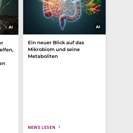
Ein neuer Blick auf das
Der P-t
er
Mikrobiom und seine
Biomark
elfen,
Metaboliten
überra
en
NEWS LESEN
NEWS L