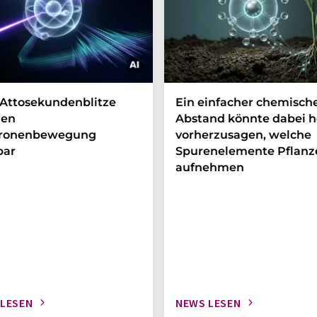
Attosekundenblitze
Ein einfacher chemisch
en
Abstand könnte dabei h
tronenbewegung
vorherzusagen, welche
bar
Spurenelemente Pflanz
aufnehmen
 LESEN
NEWS LESEN