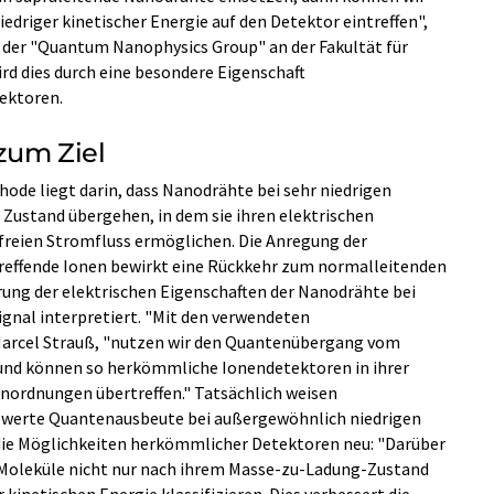
niedriger kinetischer Energie auf den Detektor eintreffen",
n der "Quantum Nanophysics Group" an der Fakultät für
ird dies durch eine besondere Eigenschaft
ektoren.
 zum Ziel
hode liegt darin, dass Nanodrähte bei sehr niedrigen
Zustand übergehen, in dem sie ihren elektrischen
tfreien Stromfluss ermöglichen. Die Anregung der
reffende Ionen bewirkt eine Rückkehr zum normalleitenden
ung der elektrischen Eigenschaften der Nanodrähte bei
gnal interpretiert. "Mit den verwendeten
Marcel Strauß, "nutzen wir den Quantenübergang vom
und können so herkömmliche Ionendetektoren in ihrer
nordnungen übertreffen." Tatsächlich weisen
werte Quantenausbeute bei außergewöhnlich niedrigen
 die Möglichkeiten herkömmlicher Detektoren neu: "Darüber
 Moleküle nicht nur nach ihrem Masse-zu-Ladung-Zustand
kinetischen Energie klassifizieren. Dies verbessert die