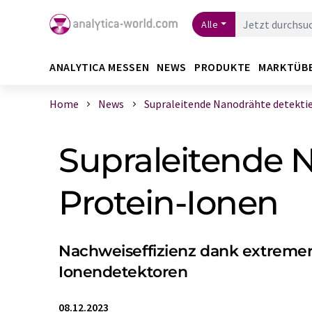
Alle
ANALYTICA MESSEN
NEWS
PRODUKTE
MARKTÜB
Home
News
Supraleitende Nanodrähte detektier
Supraleitende N
Protein-Ionen
Nachweiseffizienz dank extremer 
Ionendetektoren
08.12.2023