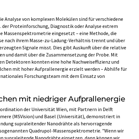
 die Analyse von komplexen Molekülen sind für verschiedene
B. der Proteinforschung, Diagnostik oder Analyse extrem
die Massenspektrometrie eingesetzt – eine Methode, die
ise nach ihrem Masse-zu-Ladung-Verhältnis trennt und über
erzeugten Signale misst. Dies gibt Auskunft über die relative
ten und damit über die Zusammensetzung der Probe. Mit
en Detektoren konnten eine hohe Nachweiseffizienz und
lchen mit hoher Aufprallenergie erzielt werden – Abhilfe für
ternationales Forschungsteam mit dem Einsatz von
ilchen mit niedriger Aufprallenergie
rdination der Universität Wien, mit Partnern in Delft
mere (MSVision) und Basel (Universität), demonstriert in
wendung supraleitender Nanodrähte als hervorragende
er sogenannten Quadrupol-Massenspektrometrie. "Wenn wir
n supraleitende Nanodrähte einsetzen, dann können wir