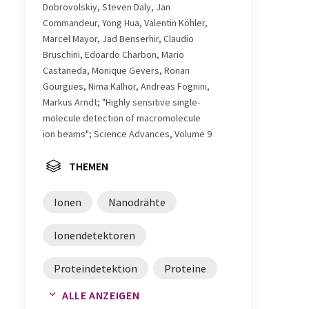
Dobrovolskiy, Steven Daly, Jan
Commandeur, Yong Hua, Valentin Köhler,
Marcel Mayor, Jad Benserhir, Claudio
Bruschini, Edoardo Charbon, Mario
Castaneda, Monique Gevers, Ronan
Gourgues, Nima Kalhor, Andreas Fognini,
Markus Arndt; "Highly sensitive single-
molecule detection of macromolecule
ion beams"; Science Advances, Volume 9
THEMEN
Ionen
Nanodrähte
Ionendetektoren
Proteindetektion
Proteine
ALLE ANZEIGEN
Massenspektrometrie