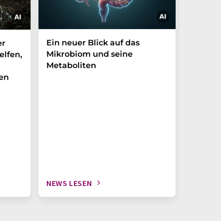
Ein neuer Blick auf das
Der P-t
er
Mikrobiom und seine
Biomark
elfen,
Metaboliten
überra
en
NEWS LESEN
NEWS L