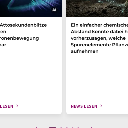
Attosekundenblitze
Ein einfacher chemisch
en
Abstand könnte dabei h
tronenbewegung
vorherzusagen, welche
bar
Spurenelemente Pflanz
aufnehmen
 LESEN
NEWS LESEN