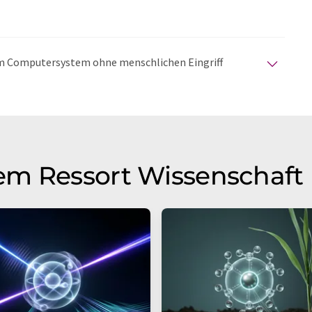
nem Computersystem ohne menschlichen Eingriff
matischen Übersetzungen an, um eine größere
u präsentieren. Da dieser Artikel mit automatischer
glich, dass er Fehler im Vokabular, in der Syntax oder
lichen Artikel in Englisch finden Sie
hier
.
em Ressort Wissenschaft