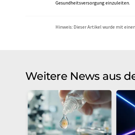
Gesundheitsversorgung einzuleiten.
Hinweis: Dieser Artikel wurde mit ei
übersetzt. LUMITOS bietet diese auto
Bandbreite an aktuellen Nachrichten z
Übersetzung übersetzt wurde, ist es mö
in der Grammatik enthält. Den ursprüng
Weitere News aus d