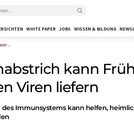
ERSICHTEN
WHITE PAPER
JOBS
WISSEN & BILDUNG
NEWS
ar ...
nabstrich kann Frü
n Viren liefern
ül des Immunsystems kann helfen, heimlic
den