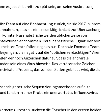
ann es jedoch bereits zu spät sein, um seine Ausbreitung
 ihr Team auf eine Beobachtung zurück, die sie 2017 in ihrem
 annahmen, dass sie eine neue Möglichkeit zur Überwachung
n könnte. Nasenabstriche werden üblicherweise von
fektionen entnommen und auf spezifische Signaturen von
ie meisten Tests fallen negativ aus. Doch wie Foxmans Team
derjenigen, die negativ auf die "üblichen verdächtigen" Viren
llen dennoch Anzeichen dafür auf, dass die antivirale
andensein eines Virus hinweist. Das verräterische Zeichen
tiviralen Proteins, das von den Zellen gebildet wird, die die
assende genetische Sequenzierungsmethoden auf alte
 und fanden in einer Probe ein unerwartetes Influenzavirus
n erneut zu testen, suchten die Forscher in den ersten beiden