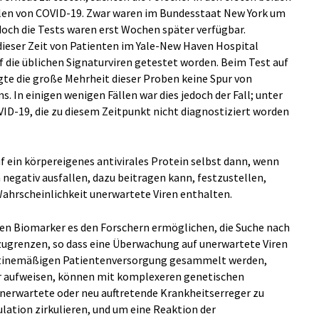
len von COVID-19. Zwar waren im Bundesstaat New York um
 doch die Tests waren erst Wochen später verfügbar.
dieser Zeit von Patienten im Yale-New Haven Hospital
die üblichen Signaturviren getestet worden. Beim Test auf
e die große Mehrheit dieser Proben keine Spur von
. In einigen wenigen Fällen war dies jedoch der Fall; unter
VID-19, die zu diesem Zeitpunkt nicht diagnostiziert worden
uf ein körpereigenes antivirales Protein selbst dann, wenn
negativ ausfallen, dazu beitragen kann, festzustellen,
ahrscheinlichkeit unerwartete Viren enthalten.
den Biomarker es den Forschern ermöglichen, die Suche nach
ugrenzen, so dass eine Überwachung auf unerwartete Viren
routinemäßigen Patientenversorgung gesammelt werden,
er aufweisen, können mit komplexeren genetischen
nerwartete oder neu auftretende Krankheitserreger zu
ulation zirkulieren, und um eine Reaktion der