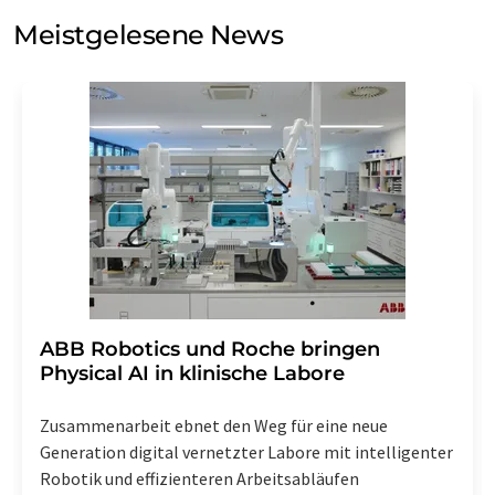
Meinungsforschung per E-Mail kontaktieren. Ihre
Meistgelesene News
Einwilligung können Sie jederzeit ohne Angabe von
Gründen gegenüber der LUMITOS AG, Ernst-Augustin-
Str. 2, 12489 Berlin oder per E-Mail unter
widerruf@lumitos.com
mit Wirkung für die Zukunft
widerrufen. Zudem ist in jeder E-Mail ein Link zur
Abbestellung des entsprechenden Newsletters
enthalten.
​​​​​​​ABB Robotics und Roche bringen
Physical AI in klinische Labore
Zusammenarbeit ebnet den Weg für eine neue
Generation digital vernetzter Labore mit intelligenter
Robotik und effizienteren Arbeitsabläufen