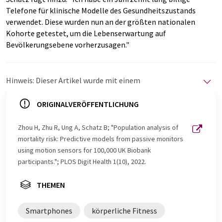
Telefone für klinische Modelle des Gesundheitszustands
verwendet. Diese wurden nun an der größten nationalen
Kohorte getestet, um die Lebenserwartung auf
Bevölkerungsebene vorherzusagen."
Hinweis: Dieser Artikel wurde mit einem
Computersystem ohne menschlichen Eingriff übersetzt.
LUMITOS bietet diese automatischen Übersetzungen
ORIGINALVERÖFFENTLICHUNG
an, um eine größere Bandbreite an aktuellen
Nachrichten zu präsentieren. Da dieser Artikel mit
Zhou H, Zhu R, Ung A, Schatz B; "Population analysis of
automatischer Übersetzung übersetzt wurde, ist es
mortality risk: Predictive models from passive monitors
möglich, dass er Fehler im Vokabular, in der Syntax oder
using motion sensors for 100,000 UK Biobank
in der Grammatik enthält. Den ursprünglichen Artikel in
participants."; PLOS Digit Health 1(10), 2022.
Englisch finden Sie
hier
.
THEMEN
Smartphones
körperliche Fitness