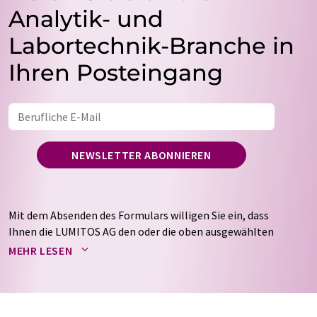
Analytik- und
Labortechnik-Branche in
Ihren Posteingang
NEWSLETTER ABONNIEREN
Mit dem Absenden des Formulars willigen Sie ein, dass
Ihnen die LUMITOS AG den oder die oben ausgewählten
Newsletter per E-Mail zusendet. Ihre Daten werden
MEHR LESEN
nicht an Dritte weitergegeben. Die Speicherung und
Verarbeitung Ihrer Daten durch die LUMITOS AG erfolgt
auf Basis unserer
Datenschutzerklärung
. LUMITOS darf
Sie zum Zwecke der Werbung oder der Markt- und