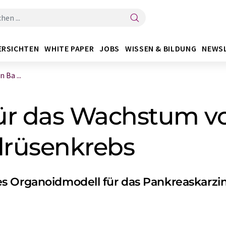
ERSICHTEN
WHITE PAPER
JOBS
WISSEN & BILDUNG
NEWS
Ba ...
ür das Wachstum v
drüsenkrebs
es Organoidmodell für das Pankreaskarz