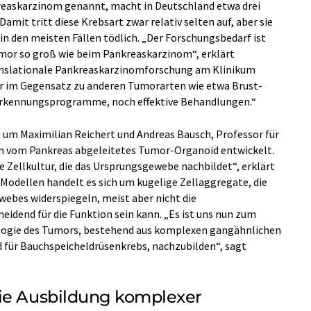
reaskarzinom genannt, macht in Deutschland etwa drei
amit tritt diese Krebsart zwar relativ selten auf, aber sie
in den meisten Fällen tödlich. „Der Forschungsbedarf ist
mor so groß wie beim Pankreaskarzinom“, erklärt
ranslationale Pankreaskarzinomforschung am Klinikum
ier im Gegensatz zu anderen Tumorarten wie etwa Brust-
erkennungsprogramme, noch effektive Behandlungen.“
 um Maximilian Reichert und Andreas Bausch, Professor für
ein vom Pankreas abgeleitetes Tumor-Organoid entwickelt.
e Zellkultur, die das Ursprungsgewebe nachbildet“, erklärt
-Modellen handelt es sich um kugelige Zellaggregate, die
ebes widerspiegeln, meist aber nicht die
eidend für die Funktion sein kann. „Es ist uns nun zum
ologie des Tumors, bestehend aus komplexen gangähnlichen
nd für Bauchspeicheldrüsenkrebs, nachzubilden“, sagt
die Ausbildung komplexer