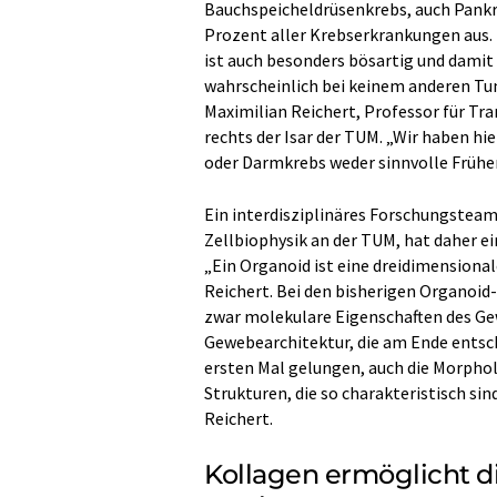
Bauchspeicheldrüsenkrebs, auch Pank
Prozent aller Krebserkrankungen aus. D
ist auch besonders bösartig und damit 
wahrscheinlich bei keinem anderen Tu
Maximilian Reichert, Professor für T
rechts der Isar der TUM. „Wir haben h
oder Darmkrebs weder sinnvolle Früh
Ein interdisziplinäres Forschungsteam
Zellbiophysik an der TUM, hat daher 
„Ein Organoid ist eine dreidimensional
Reichert. Bei den bisherigen Organoid
zwar molekulare Eigenschaften des Gew
Gewebearchitektur, die am Ende entsch
ersten Mal gelungen, auch die Morph
Strukturen, die so charakteristisch si
Reichert.
Kollagen ermöglicht 