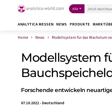
Alle
ANALYTICA MESSEN
NEWS
PRODUKTE
MARKTÜB
Home
News
Modellsystem für das Wachstum von 
Modellsystem f
Bauchspeichel
Forschende entwickeln neuartig
07.10.2022
-
Deutschland