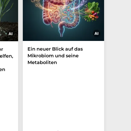
Ein neuer Blick auf das
Der P-t
er
Mikrobiom und seine
Biomark
elfen,
Metaboliten
überra
en