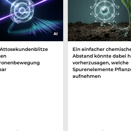
Attosekundenblitze
Ein einfacher chemisch
en
Abstand könnte dabei h
tronenbewegung
vorherzusagen, welche
bar
Spurenelemente Pflanz
aufnehmen