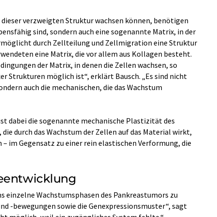
n dieser verzweigten Struktur wachsen können, benötigen
ebensfähig sind, sondern auch eine sogenannte Matrix, in der
ermöglicht durch Zellteilung und Zellmigration eine Struktur
wendeten eine Matrix, die vor allem aus Kollagen besteht.
ingungen der Matrix, in denen die Zellen wachsen, so
r Strukturen möglich ist“, erklärt Bausch. „Es sind nicht
ondern auch die mechanischen, die das Wachstum
ist dabei die sogenannte mechanische Plastizität des
, die durch das Wachstum der Zellen auf das Material wirkt,
– im Gegensatz zu einer rein elastischen Verformung, die
ieentwicklung
uns einzelne Wachstumsphasen des Pankreastumors zu
n und -bewegungen sowie die Genexpressionsmuster“, sagt
cht möglich, weil ein zugängliches System fehlte.“