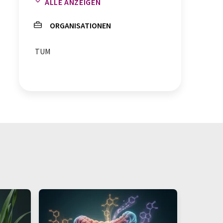
ALLE ANZEIGEN
Pankreaskarzinome
ORGANISATIONEN
Organoide
Zellkultur
TUM
3D-Zellkulturen
Therapieentwicklungen
Krebs
Zellkulturen