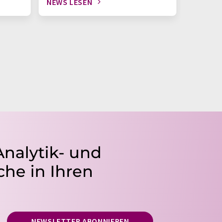
NEWS LESEN
NEWS L
Analytik- und
he in Ihren
NEWSLETTER ABONNIEREN