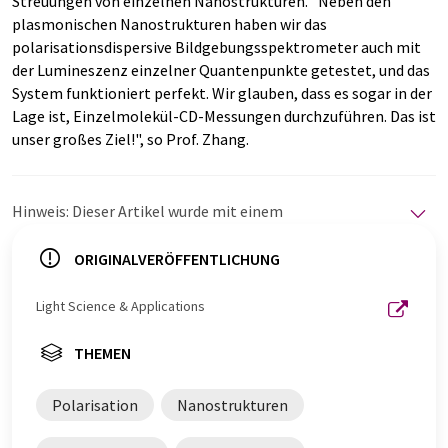
Streuungen von einzelnen Nanostrukturen. "Neben den
plasmonischen Nanostrukturen haben wir das
polarisationsdispersive Bildgebungsspektrometer auch mit
der Lumineszenz einzelner Quantenpunkte getestet, und das
System funktioniert perfekt. Wir glauben, dass es sogar in der
Lage ist, Einzelmolekül-CD-Messungen durchzuführen. Das ist
unser großes Ziel!", so Prof. Zhang.
Hinweis: Dieser Artikel wurde mit einem
Computersystem ohne menschlichen Eingriff übersetzt.
LUMITOS bietet diese automatischen Übersetzungen
ORIGINALVERÖFFENTLICHUNG
an, um eine größere Bandbreite an aktuellen
Nachrichten zu präsentieren. Da dieser Artikel mit
Light Science & Applications
automatischer Übersetzung übersetzt wurde, ist es
möglich, dass er Fehler im Vokabular, in der Syntax oder
THEMEN
in der Grammatik enthält. Den ursprünglichen Artikel in
Englisch finden Sie
hier
.
Polarisation
Nanostrukturen