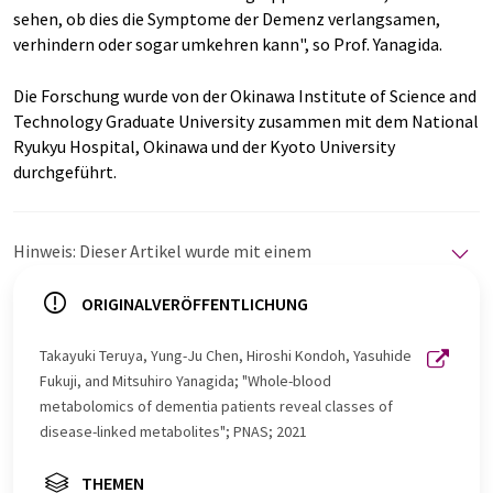
sehen, ob dies die Symptome der Demenz verlangsamen,
verhindern oder sogar umkehren kann", so Prof. Yanagida.
Die Forschung wurde von der Okinawa Institute of Science and
Technology Graduate University zusammen mit dem National
Ryukyu Hospital, Okinawa und der Kyoto University
durchgeführt.
Hinweis: Dieser Artikel wurde mit einem
Computersystem ohne menschlichen Eingriff übersetzt.
LUMITOS bietet diese automatischen Übersetzungen
ORIGINALVERÖFFENTLICHUNG
an, um eine größere Bandbreite an aktuellen
Nachrichten zu präsentieren. Da dieser Artikel mit
Takayuki Teruya, Yung-Ju Chen, Hiroshi Kondoh, Yasuhide
automatischer Übersetzung übersetzt wurde, ist es
Fukuji, and Mitsuhiro Yanagida; "Whole-blood
möglich, dass er Fehler im Vokabular, in der Syntax oder
metabolomics of dementia patients reveal classes of
in der Grammatik enthält. Den ursprünglichen Artikel in
disease-linked metabolites"; PNAS; 2021
Englisch finden Sie
hier
.
THEMEN