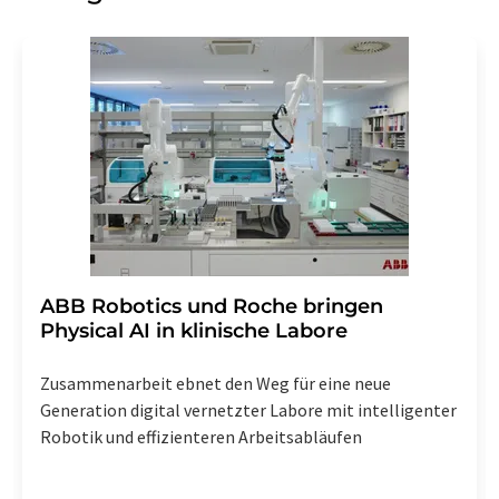
Gründen gegenüber der LUMITOS AG, Ernst-Augustin-
Str. 2, 12489 Berlin oder per E-Mail unter
widerruf@lumitos.com
mit Wirkung für die Zukunft
widerrufen. Zudem ist in jeder E-Mail ein Link zur
Abbestellung des entsprechenden Newsletters
enthalten.
​​​​​​​ABB Robotics und Roche bringen
Physical AI in klinische Labore
Zusammenarbeit ebnet den Weg für eine neue
Generation digital vernetzter Labore mit intelligenter
Robotik und effizienteren Arbeitsabläufen