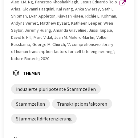
Alex H.M. Ng, Parastoo Khoshakhlagh, Jesus Eduardo Rojo
Arias, Giovanni Pasquini, Kai Wang, Anka Swiersy, Seth L.
Shipman, Evan Appleton, Kiavash Kiaee, Richie E. Kohman,
Andyna Vernet, Matthew Dysart, Kathleen Leeper, Wren
Saylor, Jeremy Huang, Amanda Graveline, Jussi Taipale,
David E. Hill, Marc Vidal, Juan M. Melero-Martin, Volker
Busskamp, George M. Church; "A comprehensive library
of human transcription factors for cell fate engineering";
Nature Biotech; 2020
THEMEN
induzierte pluripotente Stammzellen
Stammzellen
Transkriptionsfaktoren
Stammzelldifferenzierung