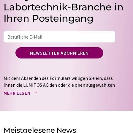
Labortechnik-Branche in
Ihren Posteingang
NEWSLETTER ABONNIEREN
Mit dem Absenden des Formulars willigen Sie ein, dass
Ihnen die LUMITOS AG den oder die oben ausgewählten
Newsletter per E-Mail zusendet. Ihre Daten werden
MEHR LESEN
nicht an Dritte weitergegeben. Die Speicherung und
Verarbeitung Ihrer Daten durch die LUMITOS AG erfolgt
auf Basis unserer
Datenschutzerklärung
. LUMITOS darf
Sie zum Zwecke der Werbung oder der Markt- und
Meinungsforschung per E-Mail kontaktieren. Ihre
Meistgelesene News
Einwilligung können Sie jederzeit ohne Angabe von