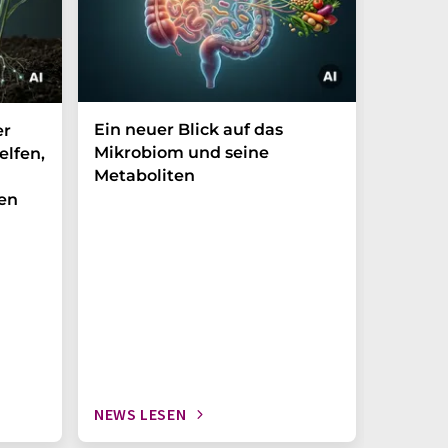
Ein neuer Blick auf das
Der P-t
er
Mikrobiom und seine
Biomark
elfen,
Metaboliten
überra
en
NEWS LESEN
NEWS L