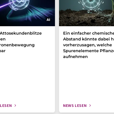
Attosekundenblitze
Ein einfacher chemisch
en
Abstand könnte dabei h
tronenbewegung
vorherzusagen, welche
bar
Spurenelemente Pflanz
aufnehmen
 LESEN
NEWS LESEN