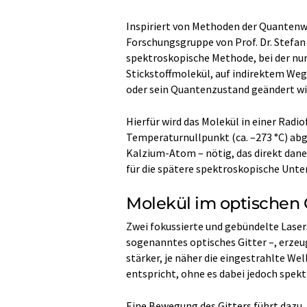
Inspiriert von Methoden der Quantenw
Forschungsgruppe von Prof. Dr. Stefan 
spektroskopische Methode, bei der nur 
Stickstoffmolekül, auf indirektem Weg
oder sein Quantenzustand geändert wi
Hierfür wird das Molekül in einer Rad
Temperaturnullpunkt (ca. –273 °C) abg
Kalzium-Atom – nötig, das direkt daneb
für die spätere spektroskopische Unte
Molekül im optischen 
Zwei fokussierte und gebündelte Lasers
sogenanntes optisches Gitter –, erzeug
stärker, je näher die eingestrahlte 
entspricht, ohne es dabei jedoch spek
Eine Bewegung des Gitters führt dazu, 