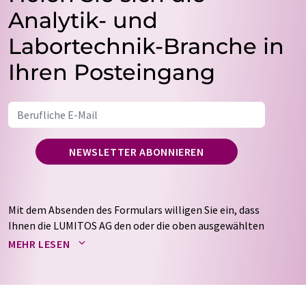
Analytik- und
Labortechnik-Branche in
Ihren Posteingang
NEWSLETTER ABONNIEREN
Mit dem Absenden des Formulars willigen Sie ein, dass
Ihnen die LUMITOS AG den oder die oben ausgewählten
Newsletter per E-Mail zusendet. Ihre Daten werden
MEHR LESEN
nicht an Dritte weitergegeben. Die Speicherung und
Verarbeitung Ihrer Daten durch die LUMITOS AG erfolgt
auf Basis unserer
Datenschutzerklärung
. LUMITOS darf
Sie zum Zwecke der Werbung oder der Markt- und