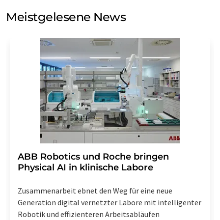
Meinungsforschung per E-Mail kontaktieren. Ihre
Meistgelesene News
Einwilligung können Sie jederzeit ohne Angabe von
Gründen gegenüber der LUMITOS AG, Ernst-Augustin-
Str. 2, 12489 Berlin oder per E-Mail unter
widerruf@lumitos.com
mit Wirkung für die Zukunft
widerrufen. Zudem ist in jeder E-Mail ein Link zur
Abbestellung des entsprechenden Newsletters
enthalten.
​​​​​​​ABB Robotics und Roche bringen
Physical AI in klinische Labore
Zusammenarbeit ebnet den Weg für eine neue
Generation digital vernetzter Labore mit intelligenter
Robotik und effizienteren Arbeitsabläufen