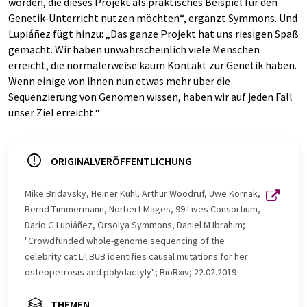
worden, die dieses Projekt als praktisches Beispiel für den
Genetik-Unterricht nutzen möchten“, ergänzt Symmons. Und
Lupiáñez fügt hinzu: „Das ganze Projekt hat uns riesigen Spaß
gemacht. Wir haben unwahrscheinlich viele Menschen
erreicht, die normalerweise kaum Kontakt zur Genetik haben.
Wenn einige von ihnen nun etwas mehr über die
Sequenzierung von Genomen wissen, haben wir auf jeden Fall
unser Ziel erreicht.“
ORIGINALVERÖFFENTLICHUNG
Mike Bridavsky, Heiner Kuhl, Arthur Woodruf, Uwe Kornak,
Bernd Timmermann, Norbert Mages, 99 Lives Consortium,
Darío G Lupiáñez, Orsolya Symmons, Daniel M Ibrahim;
"Crowdfunded whole-genome sequencing of the
celebrity cat Lil BUB identifies causal mutations for her
osteopetrosis and polydactyly"; BioRxiv; 22.02.2019
THEMEN