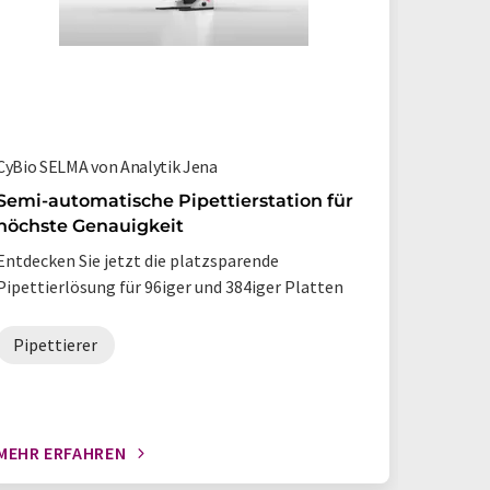
CyBio SELMA von Analytik Jena
PlasmaQu
Semi-automatische Pipettierstation für
Massen
höchste Genauigkeit
hochem
Forsch
Entdecken Sie jetzt die platzsparende
Nachwe
Pipettierlösung für 96iger und 384iger Platten
Die Erfo
PlasmaQ
Pipettierer
ICP-M
MEHR ERFAHREN
MEHR E