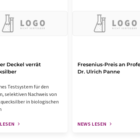
er Deckel verrät
Fresenius-Preis an Prof
silber
Dr. Ulrich Panne
hes Testsystem für den
n, selektiven Nachweis von
quecksilber in biologischen
n
 LESEN
NEWS LESEN