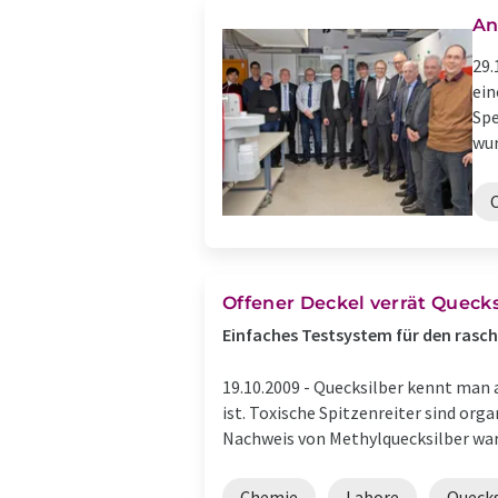
An
29.
ein
Spe
wur
Offener Deckel verrät Quecks
Einfaches Testsystem für den rasch
19.10.2009 -
Quecksilber kennt man a
ist. Toxische Spitzenreiter sind or
Nachweis von Methylquecksilber ware
Chemie
Labore
Quecks