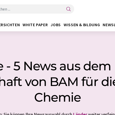
ERSICHTEN
WHITE PAPER
JOBS
WISSEN & BILDUNG
NEWS
 - 5 News aus dem 
haft von BAM für di
Chemie
p: Sie können Ihre Newsauswahl durch
Länder
weiter verfein