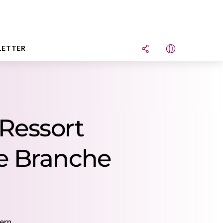
LETTER
Ressort
e Branche
ern.