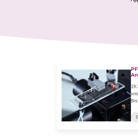
PF
An
19.
und
Bis